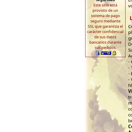
Este sitio está
v
provisto de un
sistema de pago
seguro mediante
C
SSL que garantiza el
carácter confidencial
p
de sus datos
g
bancarios durante
D
sus pedidos.
S
A
-
- 
-
-
h
V
t
m
c
c
b
C