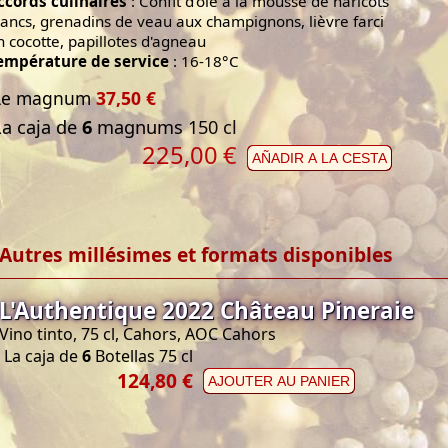
ccords culinaires
: Confit d'oie à la mousse de haricots
lancs, grenadins de veau aux champignons, lièvre farci
n cocotte, papillotes d'agneau
empérature de service
: 16-18°C
Le magnum
37,50 €
La caja de
6
magnums 150 cl
225,00
€
AÑADIR A LA CESTA
Autres millésimes et formats disponibles
L'Authentique 2022 Château Pineraie
Vino tinto, 75 cl, Cahors, AOC Cahors
La caja de
6
Botellas 75 cl
124,80 €
AJOUTER AU PANIER