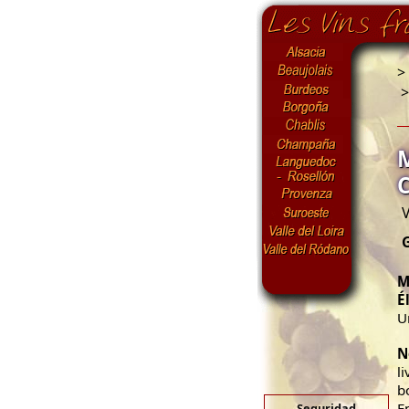
>
V
M
É
U
N
l
b
E
Seguridad