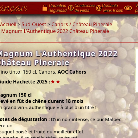
Accueil
>
Sud-Ouest
>
Cahors / Château Pineraie
>
Magnum L'Authentique 2022 Château Pineraie
Magnum L'Authentique 2022
Château Pineraie
ino tinto, 150 cl, Cahors,
AOC Cahors
Guide Hachette 2025 :
★★
agnum 150 cl
levé en fût de chêne durant 18 mois
n grand vin « authentique » à plus d'un titre !
otes de dégustation :
D’un noir intense, ce pur Malbec
ivre un
ouquet boisé et fruité du meilleur effet.
n bouche, il se révèle riche, puissant,