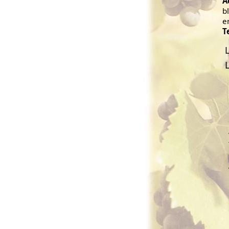
A
b
e
T