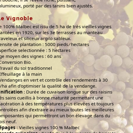
olumineux, porté par des tanins bien ajustés.
Le Vignoble
e 100% Malbec est issu de 5 ha de très vieilles vignes
lantées en 1920, sur les 3e terrasses au manteau
raveleux et siliceux argilo sableux.
ensite de plantation : 5000 pieds ⁄ hectares
uperficie selectionnée : 5 hectares
ge moyen des vignes : 60 ans
 Conversion Bio.
Travail du sol traditionnel
 Effeuillage à la main
 Vendanges en vert et contrôle des rendements à 30
l/ha afin d'optimiser la qualité de la vendange.
inification
: Durée de cuvaison longue sur des raisins
rès sains cueillis à bonne maturité permettant une
acération à des températures plus élevées et toujours
ontrolées afin d'extraire au mieux toutes les meilleures
omposantes qui permettront un bon élevage dans du
ois neuf.
épages
: Vieilles vignes 100 % Malbec