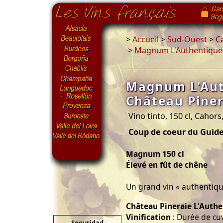
>
Accueil
>
Sud-Ouest
>
C
>
Magnum L'Authentique 
Magnum L'Aut
Château Piner
Vino tinto, 150 cl, Cahors
Coup de coeur du Guide
Magnum 150 cl
Élevé en fût de chêne
Un grand vin « authentique 
Château Pineraie L'Auth
Vinification
: Durée de cuv
Seguridad