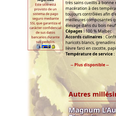
très sains cueillis à bonn
Este sitio está
macération à des températ
provisto de un
toujours contrôlées afin d'
sistema de pago
seguro mediante
meilleures composantes q
SSL que garantiza el
élevage dans du bois neuf
carácter confidencial
Cépages
: 100 % Malbec
de sus datos
Accords culinaires
: Confi
bancarios durante
sus pedidos.
haricots blancs, grenadin
lièvre farci en cocotte, pa
Température de service
:
-- Plus disponible --
Autres millés
Magnum L'Au