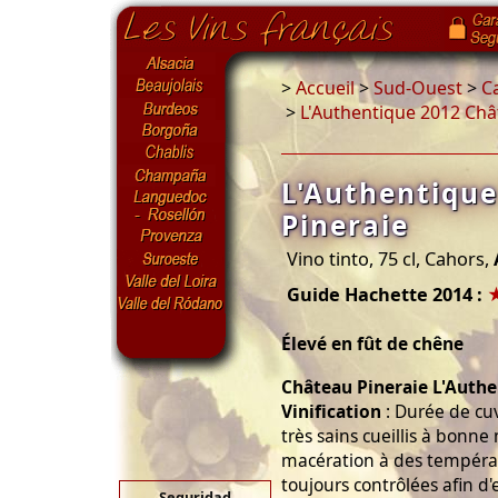
>
Accueil
>
Sud-Ouest
>
C
>
L'Authentique 2012 Châ
L'Authentiqu
Pineraie
Vino tinto, 75 cl, Cahors,
Guide Hachette 2014 :
Élevé en fût de chêne
Château Pineraie L'Auth
Vinification
: Durée de cuv
très sains cueillis à bonn
macération à des températ
toujours contrôlées afin d'
Seguridad