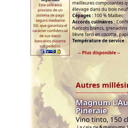
meilleures composantes q
Este sitio está
élevage dans du bois neuf
provisto de un
Cépages
: 100 % Malbec
sistema de pago
seguro mediante
Accords culinaires
: Confi
SSL que garantiza el
haricots blancs, grenadin
carácter confidencial
lièvre farci en cocotte, pa
de sus datos
Température de service
:
bancarios durante
sus pedidos.
-- Plus disponible --
Autres millés
Magnum L'Au
Pineraie
Vino tinto, 150 
La caja de
6
magnums 1