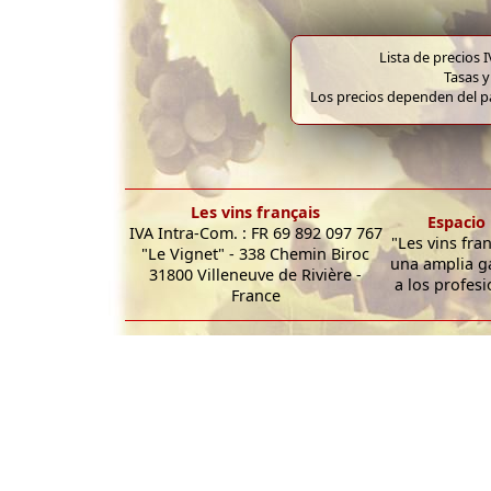
Lista de precios 
Tasas y
Los precios dependen del pa
Les vins français
Espacio 
IVA Intra-Com. : FR 69 892 097 767
"Les vins fra
"Le Vignet" - 338 Chemin Biroc
una amplia g
31800 Villeneuve de Rivière -
a los profesi
France