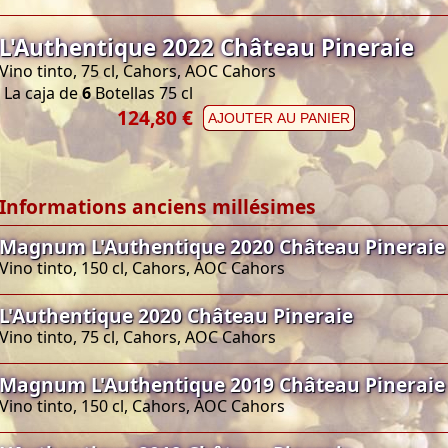
L'Authentique 2022 Château Pineraie
Vino tinto, 75 cl, Cahors, AOC Cahors
La caja de
6
Botellas 75 cl
124,80 €
AJOUTER AU PANIER
Informations anciens millésimes
Magnum L'Authentique 2020 Château Pineraie
Vino tinto, 150 cl, Cahors, AOC Cahors
L'Authentique 2020 Château Pineraie
Vino tinto, 75 cl, Cahors, AOC Cahors
Magnum L'Authentique 2019 Château Pineraie
Vino tinto, 150 cl, Cahors, AOC Cahors