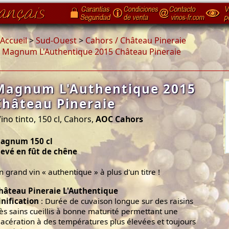
Accueil
>
Sud-Ouest
>
Cahors / Château Pineraie
>
Magnum L'Authentique 2015 Château Pineraie
Magnum L'Authentique 2015
Château Pineraie
ino tinto, 150 cl, Cahors,
AOC Cahors
agnum 150 cl
levé en fût de chêne
n grand vin « authentique » à plus d'un titre !
hâteau Pineraie L'Authentique
inification
: Durée de cuvaison longue sur des raisins
rès sains cueillis à bonne maturité permettant une
acération à des températures plus élevées et toujours