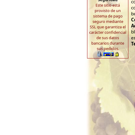
c
Este sitio está
c
provisto de un
b
sistema de pago
C
seguro mediante
A
SSL que garantiza el
b
carácter confidencial
e
de sus datos
bancarios durante
T
sus pedidos.