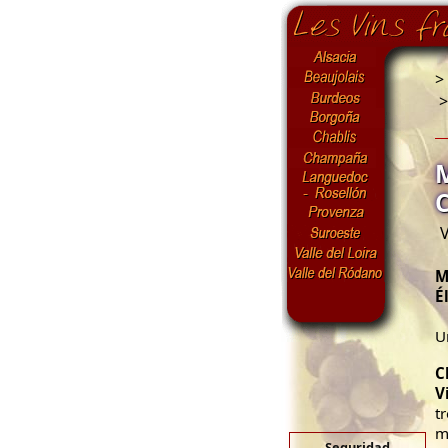
>
V
M
É
U
C
V
t
m
Seguridad