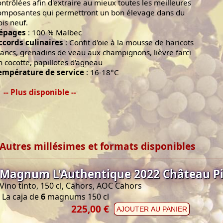
ontrôlées afin d'extraire au mieux toutes les meilleures
omposantes qui permettront un bon élevage dans du
ois neuf.
épages
: 100 % Malbec
ccords culinaires
: Confit d'oie à la mousse de haricots
lancs, grenadins de veau aux champignons, lièvre farci
n cocotte, papillotes d'agneau
empérature de service
: 16-18°C
-- Plus disponible --
Autres millésimes et formats disponibles
Magnum L'Authentique 2022 Château Pi
Vino tinto, 150 cl, Cahors, AOC Cahors
La caja de
6
magnums 150 cl
225,00 €
AJOUTER AU PANIER