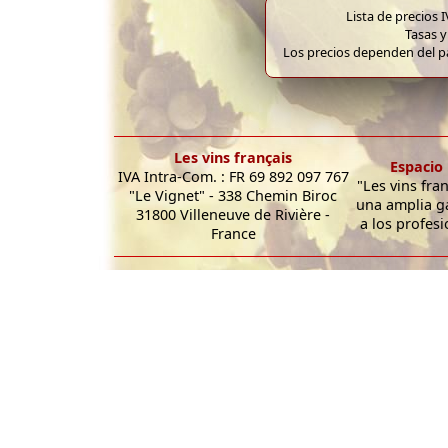
Lista de precios 
Tasas y
Los precios dependen del pa
Les vins français
Espacio 
IVA Intra-Com. : FR 69 892 097 767
"Les vins fra
"Le Vignet" - 338 Chemin Biroc
una amplia g
31800 Villeneuve de Rivière -
a los profesi
France