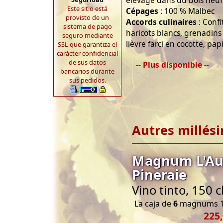
élevage dans du bois neuf
Este sitio está
Cépages
: 100 % Malbec
provisto de un
Accords culinaires
: Confi
sistema de pago
haricots blancs, grenadin
seguro mediante
lièvre farci en cocotte, pa
SSL que garantiza el
carácter confidencial
de sus datos
-- Plus disponible --
bancarios durante
sus pedidos.
Autres millés
Magnum L'Au
Pineraie
Vino tinto, 150 
La caja de
6
magnums 1
225,