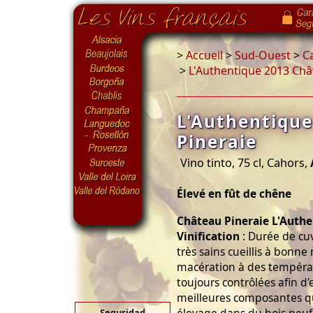
>
Accueil
>
Sud-Ouest
>
C
>
L'Authentique 2013 Châ
L'Authentiqu
Pineraie
Vino tinto, 75 cl, Cahors,
Élevé en fût de chêne
Château Pineraie L'Auth
Vinification
: Durée de cuv
très sains cueillis à bonn
macération à des températ
toujours contrôlées afin d'
meilleures composantes q
Seguridad