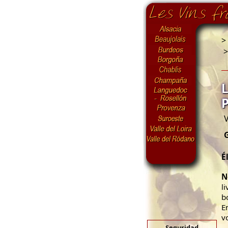
>
V
É
N
l
b
E
v
Seguridad