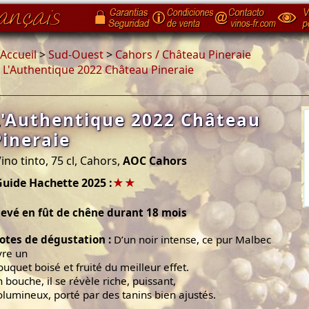
Accueil
>
Sud-Ouest
>
Cahors / Château Pineraie
>
L'Authentique 2022 Château Pineraie
L'Authentique 2022 Château
Pineraie
ino tinto, 75 cl, Cahors,
AOC Cahors
Guide Hachette 2025 :
★★
levé en fût de chêne durant 18 mois
otes de dégustation :
D’un noir intense, ce pur Malbec
ivre un
ouquet boisé et fruité du meilleur effet.
n bouche, il se révèle riche, puissant,
olumineux, porté par des tanins bien ajustés.