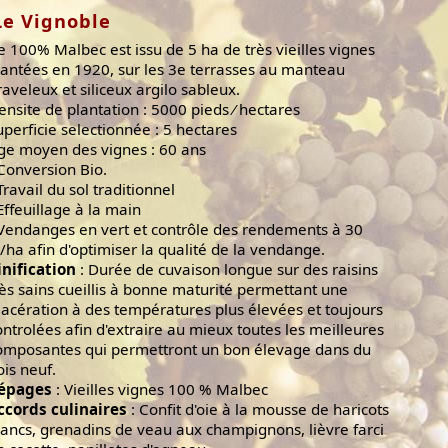
Le Vignoble
e 100% Malbec est issu de 5 ha de très vieilles vignes
lantées en 1920, sur les 3e terrasses au manteau
raveleux et siliceux argilo sableux.
ensite de plantation : 5000 pieds ⁄ hectares
uperficie selectionnée : 5 hectares
ge moyen des vignes : 60 ans
 Conversion Bio.
Travail du sol traditionnel
 Effeuillage à la main
 Vendanges en vert et contrôle des rendements à 30
l/ha afin d'optimiser la qualité de la vendange.
inification
: Durée de cuvaison longue sur des raisins
rès sains cueillis à bonne maturité permettant une
acération à des températures plus élevées et toujours
ontrolées afin d'extraire au mieux toutes les meilleures
omposantes qui permettront un bon élevage dans du
ois neuf.
épages
: Vieilles vignes 100 % Malbec
ccords culinaires
: Confit d'oie à la mousse de haricots
lancs, grenadins de veau aux champignons, lièvre farci