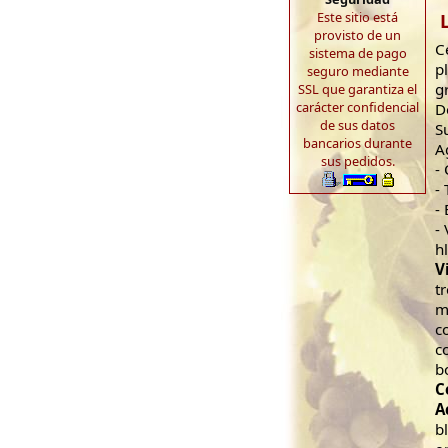
Este sitio está
provisto de un
C
sistema de pago
p
seguro mediante
g
SSL que garantiza el
carácter confidencial
D
de sus datos
S
bancarios durante
A
sus pedidos.
-
- 
-
-
h
V
t
m
c
c
b
C
A
b