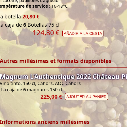
n cocotte, papillotes d'agneau
empérature de service
: 16-18°C
La botella
20,80 €
La caja de
6
Botellas 75 cl
124,80
€
AÑADIR A LA CESTA
Autres millésimes et formats disponibles
Magnum L'Authentique 2022 Château Pi
Vino tinto, 150 cl, Cahors, AOC Cahors
La caja de
6
magnums 150 cl
225,00 €
AJOUTER AU PANIER
Informations anciens millésimes