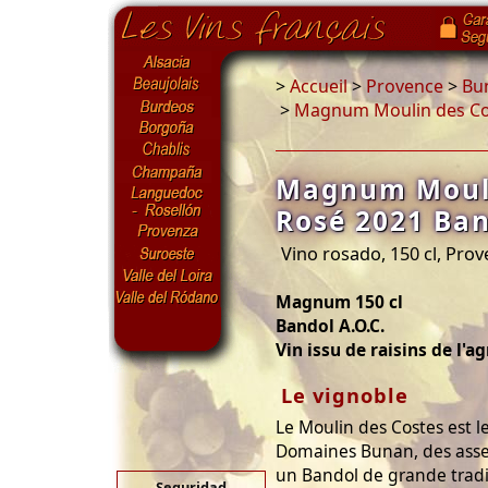
>
Accueil
>
Provence
>
Bu
>
Magnum Moulin des Cos
Magnum Mouli
Rosé 2021 Ban
Vino rosado, 150 cl, Pro
Magnum 150 cl
Bandol A.O.C.
Vin issu de raisins de l'a
Le vignoble
Le Moulin des Costes est 
Domaines Bunan, des asse
un Bandol de grande tradi
Seguridad