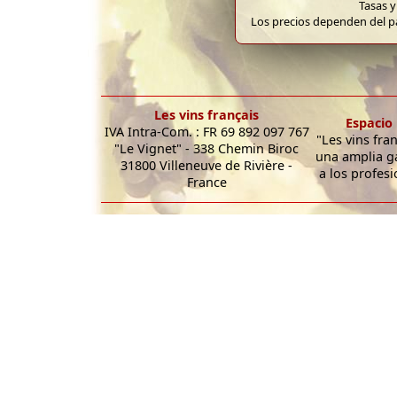
Tasas y
Los precios dependen del pa
Les vins français
Espacio 
IVA Intra-Com. : FR 69 892 097 767
"Les vins fra
"Le Vignet" - 338 Chemin Biroc
una amplia g
31800 Villeneuve de Rivière -
a los profesi
France