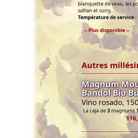
blanquette de veau, les po
safran et curry.
Température de service
:
-- Plus disponible --
Autres millés
Magnum Mouli
Bandol Bio B
Vino rosado, 150
La caja de
3
magnums 1
116,