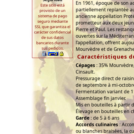
En 1961, époque de son acq
Este sitio está
partiellement replantée a
provisto de un
ancienne appellation Prot
sistema de pago
seguro mediante
prometteur aux deux jeun
SSL que garantiza el
Pierre et Paul. Les restan
carácter confidencial
ouvertes sur la Méditerran
de sus datos
l’appellation, offrent aujo
bancarios durante
sus pedidos.
Mourvèdre et de Grenache
Caractéristiques d
Cépages
: 35% Mourvèdre
Cinsault.
Pressurage direct de raisi
de septembre à mi-octobr
Fermentation variant de 11
Assemblage fin janvier.
Mis en bouteilles à partir 
Élevage en bouteilles en ch
Garde
: de 5 à 6 ans
Accords culinaires
: Acco
ou blanches braisées, la cu