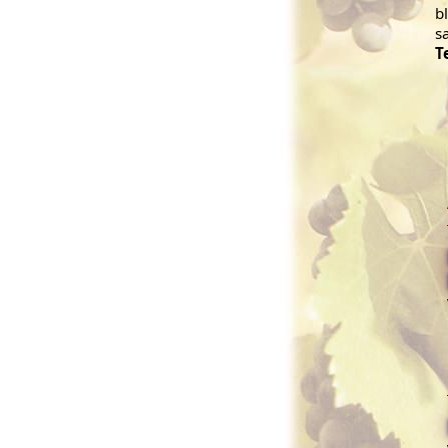
b
s
T