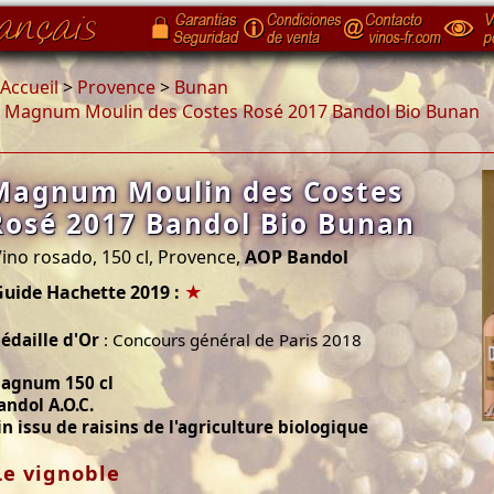
Accueil
>
Provence
>
Bunan
>
Magnum Moulin des Costes Rosé 2017 Bandol Bio Bunan
Magnum Moulin des Costes
Rosé 2017 Bandol Bio Bunan
ino rosado, 150 cl, Provence,
AOP Bandol
Guide Hachette 2019 :
★
édaille d'Or
: Concours général de Paris 2018
agnum 150 cl
andol A.O.C.
in issu de raisins de l'agriculture biologique
Le vignoble