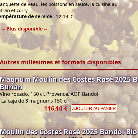
lanquette de veau, les poissons en sauce, la cuisine au
afran et curry.
empérature de service
: 12-14°C
-- Plus disponible --
Autres millésimes et formats disponibles
Magnum Moulin des Costes Rosé 2025 B
Bunan
Vino rosado, 150 cl, Provence, AOP Bandol
La caja de
3
magnums 150 cl
116,10 €
AJOUTER AU PANIER
Moulin des Costes Rosé 2025 Bandol Bi