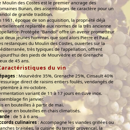
e Moulin des Costes est le premier ancrage des
omaines Bunan, des assemblages de caractère pour un
andol de grande tradition.
n 1961, époque de son acquisition, la propriété déjà
artiellement replantée aux normes de la très ancienne
ppellation Protégée “Bandol“ offre un avenir prometteur
ux deux jeunes hommes que sont alors Pierre et Paul.
es restanques du Moulin des Costes, ouvertes sur la
éditerranée, très typiques de l’appellation, offrent
ujourd’hui des pieds de Mourvèdre et de Grenache
ieux de 45 ans.
Caractéristiques du vin
épages
: Mourvèdre 35%, Grenache 25%, Cinsault 40%
ressurage direct de raisins entiers foulés, vendangés de
eptembre à mi-octobre.
ermentation variant de 11 à 17 jours en cuve inox.
ssemblage fin janvier.
is en bouteilles à partir de mai.
levage en bouteilles en chais climatisés.
arde
: de 5 à 6 ans
ccords culinaires
: Accompagne les viandes grillées ou
lanches braisées, la cuisine du terroir provençal, la