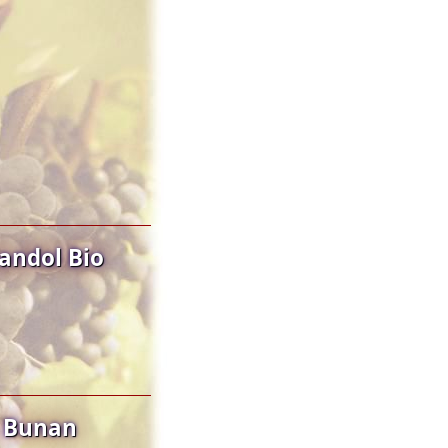
andol Bio
o Bunan