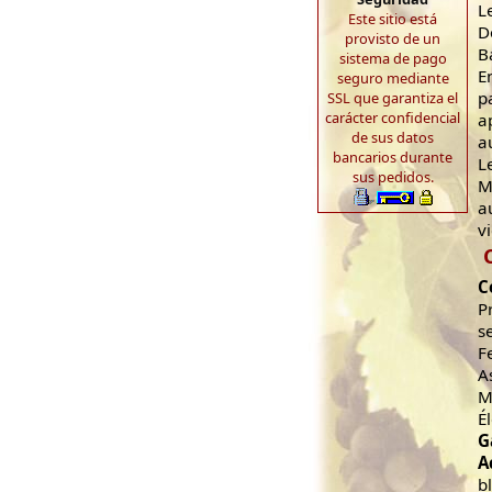
L
Este sitio está
D
provisto de un
B
sistema de pago
E
seguro mediante
p
SSL que garantiza el
carácter confidencial
a
de sus datos
a
bancarios durante
L
sus pedidos.
M
a
v
C
P
s
F
A
M
É
G
A
b