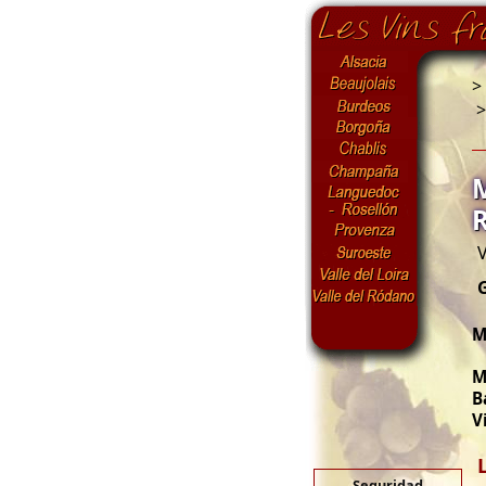
>
V
M
M
B
V
Seguridad