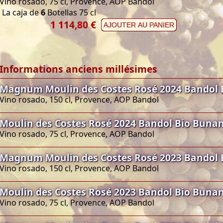
Vino rosado, 75 cl, Provence, AOP Bandol
La caja de
6
Botellas 75 cl
1 114,80 €
AJOUTER AU PANIER
Informations anciens millésimes
Magnum Moulin des Costes Rosé 2024 Bandol 
Vino rosado, 150 cl, Provence, AOP Bandol
Moulin des Costes Rosé 2024 Bandol Bio Buna
Vino rosado, 75 cl, Provence, AOP Bandol
Magnum Moulin des Costes Rosé 2023 Bandol 
Vino rosado, 150 cl, Provence, AOP Bandol
Moulin des Costes Rosé 2023 Bandol Bio Buna
Vino rosado, 75 cl, Provence, AOP Bandol