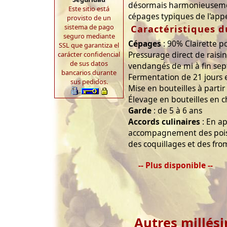
désormais harmonieuseme
Este sitio está
cépages typiques de l'appe
provisto de un
sistema de pago
Caractéristiques d
seguro mediante
Cépages
: 90% Clairette p
SSL que garantiza el
Pressurage direct de raisin
carácter confidencial
de sus datos
vendangés de mi à fin se
bancarios durante
Fermentation de 21 jours 
sus pedidos.
Mise en bouteilles à partir
Élevage en bouteilles en ch
Garde
: de 5 à 6 ans
Accords culinaires
: En ap
accompagnement des poisso
des coquillages et des fr
-- Plus disponible --
Autres millés