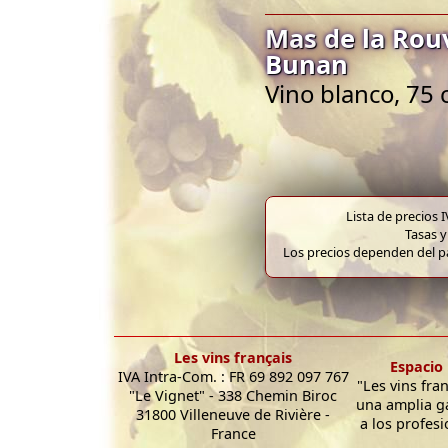
Mas de la Rou
Bunan
Vino blanco, 75 
Lista de precios 
Tasas y
Los precios dependen del pa
Les vins français
Espacio 
IVA Intra-Com. : FR 69 892 097 767
"Les vins fra
"Le Vignet" - 338 Chemin Biroc
una amplia g
31800 Villeneuve de Rivière -
a los profesi
France