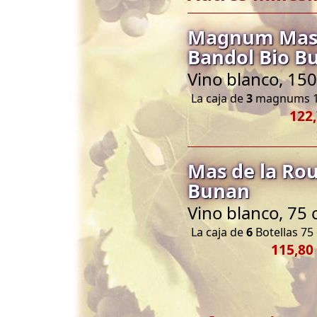
Magnum Mas d
Bandol Bio B
Vino blanco, 150
La caja de
3
magnums 1
122,
Mas de la Rou
Bunan
Vino blanco, 75 
La caja de
6
Botellas 75 
115,80