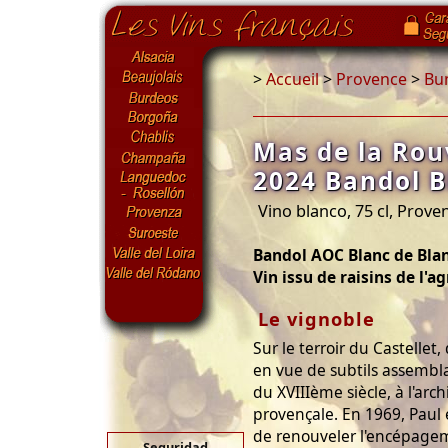
>
Accueil
>
Provence
>
Bu
Mas de la Rou
2024 Bandol 
Vino blanco, 75 cl, Prove
Bandol AOC Blanc de Bla
Vin issu de raisins de l'a
Le vignoble
Sur le terroir du Castellet
en vue de subtils assemb
du XVIIIème siècle, à l'ar
provençale. En 1969, Paul 
de renouveler l'encépage
Seguridad