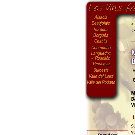
>
V
M
B
V
S
v
Seguridad