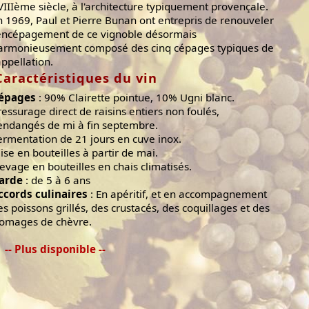
VIIIème siècle, à l'architecture typiquement provençale.
n 1969, Paul et Pierre Bunan ont entrepris de renouveler
'encépagement de ce vignoble désormais
armonieusement composé des cinq cépages typiques de
appellation.
Caractéristiques du vin
épages
: 90% Clairette pointue, 10% Ugni blanc.
ressurage direct de raisins entiers non foulés,
endangés de mi à fin septembre.
ermentation de 21 jours en cuve inox.
ise en bouteilles à partir de mai.
levage en bouteilles en chais climatisés.
arde
: de 5 à 6 ans
ccords culinaires
: En apéritif, et en accompagnement
es poissons grillés, des crustacés, des coquillages et des
romages de chèvre.
-- Plus disponible --