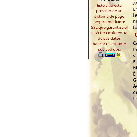
X
Este sitio está
E
provisto de un
l
sistema de pago
h
seguro mediante
l'
SSL que garantiza el
carácter confidencial
de sus datos
C
bancarios durante
P
sus pedidos.
v
F
M
É
G
A
d
f