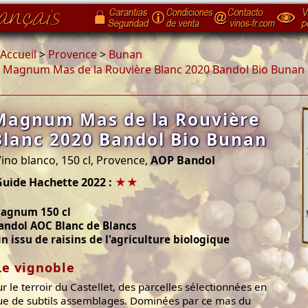
Accueil
>
Provence
>
Bunan
>
Magnum Mas de la Rouvière Blanc 2020 Bandol Bio Bunan
Magnum Mas de la Rouvière
Blanc 2020 Bandol Bio Bunan
ino blanco, 150 cl, Provence,
AOP Bandol
Guide Hachette 2022 :
★★
agnum 150 cl
andol AOC Blanc de Blancs
in issu de raisins de l'agriculture biologique
Le vignoble
ur le terroir du Castellet, des parcelles sélectionnées en
ue de subtils assemblages. Dominées par ce mas du