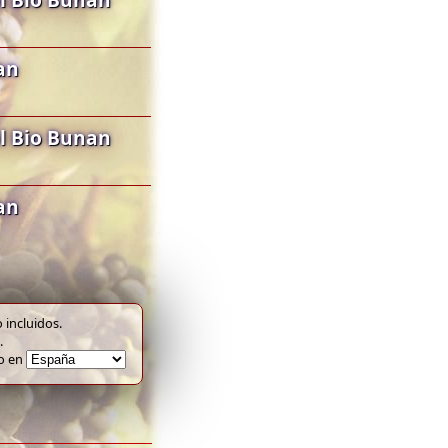
an
l Bio Bunan
an
 incluidos.
.
to en