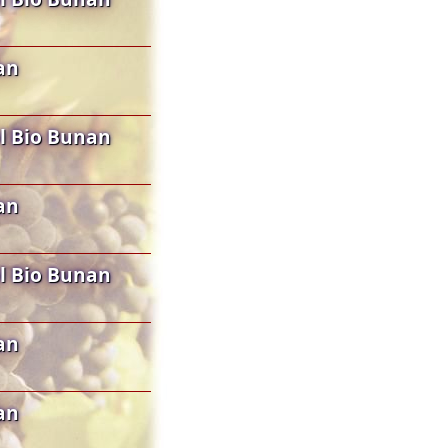
an
l Bio Bunan
an
l Bio Bunan
an
an