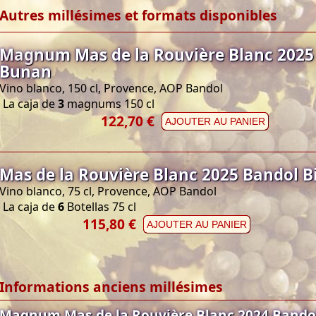
Autres millésimes et formats disponibles
Magnum Mas de la Rouvière Blanc 2025
Bunan
Vino blanco, 150 cl, Provence, AOP Bandol
La caja de
3
magnums 150 cl
122,70 €
AJOUTER AU PANIER
Mas de la Rouvière Blanc 2025 Bandol 
Vino blanco, 75 cl, Provence, AOP Bandol
La caja de
6
Botellas 75 cl
115,80 €
AJOUTER AU PANIER
Informations anciens millésimes
Magnum Mas de la Rouvière Blanc 2024 Bando