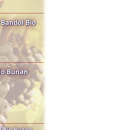
 Bandol Bio
Bio Bunan
l Bio Bunan