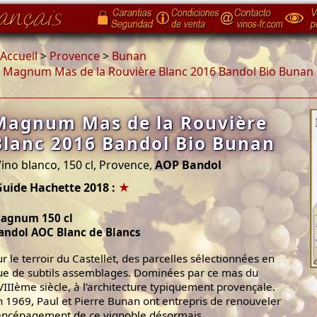
Accueil
>
Provence
>
Bunan
>
Magnum Mas de la Rouvière Blanc 2016 Bandol Bio Bunan
Magnum Mas de la Rouvière
Blanc 2016 Bandol Bio Bunan
ino blanco, 150 cl, Provence,
AOP Bandol
Guide Hachette 2018 :
★
agnum 150 cl
andol AOC Blanc de Blancs
ur le terroir du Castellet, des parcelles sélectionnées en
ue de subtils assemblages. Dominées par ce mas du
VIIIème siècle, à l'architecture typiquement provençale.
n 1969, Paul et Pierre Bunan ont entrepris de renouveler
'encépagement de ce vignoble désormais