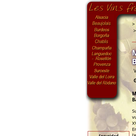
>
V
M
B
S
v
X
E
l
Seguridad