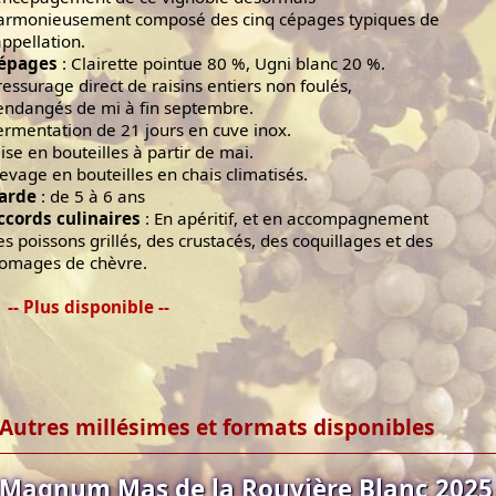
armonieusement composé des cinq cépages typiques de
appellation.
épages
: Clairette pointue 80 %, Ugni blanc 20 %.
ressurage direct de raisins entiers non foulés,
endangés de mi à fin septembre.
ermentation de 21 jours en cuve inox.
ise en bouteilles à partir de mai.
levage en bouteilles en chais climatisés.
arde
: de 5 à 6 ans
ccords culinaires
: En apéritif, et en accompagnement
es poissons grillés, des crustacés, des coquillages et des
romages de chèvre.
-- Plus disponible --
Autres millésimes et formats disponibles
Magnum Mas de la Rouvière Blanc 2025