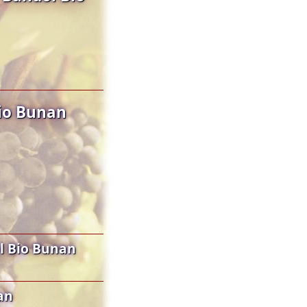
Bio Bunan
l Bio Bunan
an