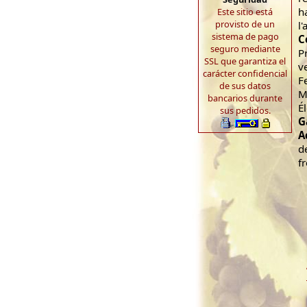
h
Este sitio está
provisto de un
l'
sistema de pago
C
seguro mediante
P
SSL que garantiza el
v
carácter confidencial
F
de sus datos
M
bancarios durante
É
sus pedidos.
G
A
d
f