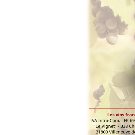
Les vins fran
IVA Intra-Com. : FR 6
"Le Vignet" - 338 C
31800 Villeneuve de