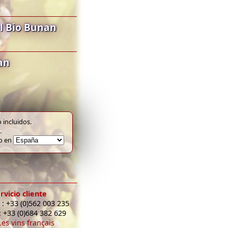
l Bio Bunan
an
 incluidos.
.
to en
rvicio cliente
 : +33 (0)562 003 235
: +33 (0)684 382 629
Les vins français