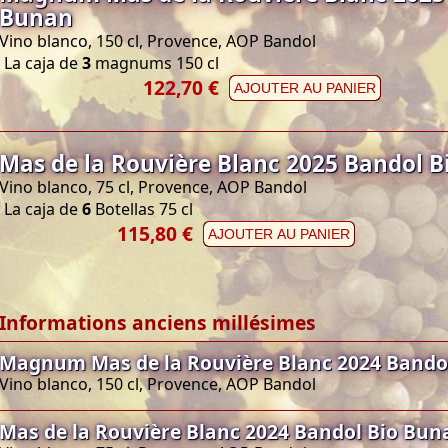
Bunan
Vino blanco, 150 cl, Provence, AOP Bandol
La caja de
3
magnums 150 cl
122,70 €
AJOUTER AU PANIER
Mas de la Rouvière Blanc 2025 Bandol 
Vino blanco, 75 cl, Provence, AOP Bandol
La caja de
6
Botellas 75 cl
115,80 €
AJOUTER AU PANIER
Informations anciens millésimes
Magnum Mas de la Rouvière Blanc 2024 Bando
Vino blanco, 150 cl, Provence, AOP Bandol
Mas de la Rouvière Blanc 2024 Bandol Bio Bun