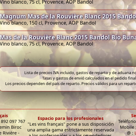
Vino blanco, 75 cl, Provence, AOP Bandol
Magnum Mas de la Rouvière Blanc 2015 Bando
Vino blanco, 150 cl, Provence, AOP Bandol
Mas de la Rouvière Blanc 2015 Bandol Bio Bun
Vino blanco, 75 cl, Provence, AOP Bandol
Lista de precios IVA incluido, gastos de reparto y de aduana no
Tasas y gastos de envió calculados en el pedido final
Los precios dependen del país de reparto. Precios válidos para un repar
çais
Se
Espacio para los profesionales
9 892 097 767
Teléfono
"Les vins français" pone a sus disposición
hemin Biroc
Mobile 
una amplia gama estrictamente reservada
 Rivière -
@ :
a los profesionales y a los revendedores.