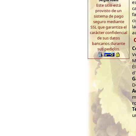
e
Este sitio está
c
provisto de un
f
sistema de pago
c
seguro mediante
l
SSL que garantiza el
a
carácter confidencial
de sus datos
bancarios durante
C
sus pedidos.
V
M
É
d
G
D
A
m
r
T
u