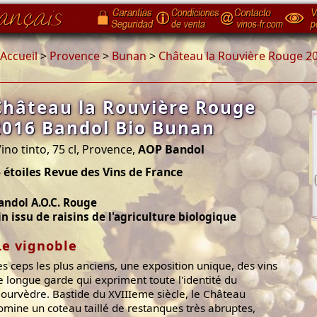
Accueil
>
Provence
>
Bunan
>
Château la Rouvière Rouge 2
Château la Rouvière Rouge
2016 Bandol Bio Bunan
ino tinto, 75 cl, Provence,
AOP Bandol
 étoiles Revue des Vins de France
andol A.O.C. Rouge
in issu de raisins de l'agriculture biologique
Le vignoble
es ceps les plus anciens, une exposition unique, des vins
e longue garde qui expriment toute l'identité du
ourvèdre. Bastide du XVIIIeme siècle, le Château
omine un coteau taillé de restanques très abruptes,