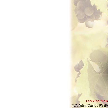
Les vins fran
IVA Intra-Com. : FR 6