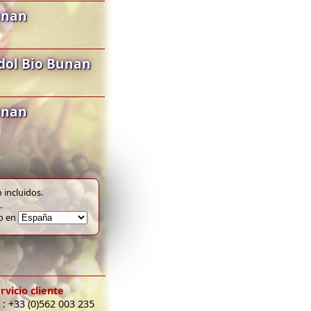
unan
dol Bio Bunan
unan
 incluidos.
.
to en
rvicio cliente
 : +33 (0)562 003 235