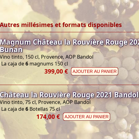
Autres millésimes et formats disponibles
Magnum Château la Rouvière Rouge 202
Bunan
Vino tinto, 150 cl, Provence, AOP Bandol
La caja de
6
magnums 150 cl
399,00 €
AJOUTER AU PANIER
Château la Rouvière Rouge 2021 Bandol
Vino tinto, 75 cl, Provence, AOP Bandol
La caja de
6
Botellas 75 cl
174,00 €
AJOUTER AU PANIER