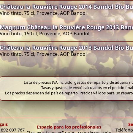
Château la Rouvière Rouge 2014 Bandol Bio B
Vino tinto, 75 cl, Provence, AOP Bandol
Magnum Château la Rouvière Rouge 2013 Ban
Vino tinto, 150 cl, Provence, AOP Bandol
Château la Rouvière Rouge 2013 Bandol Bio B
Vino tinto, 75 cl, Provence, AOP Bandol
Lista de precios IVA incluido, gastos de reparto y de aduana no
Tasas y gastos de envió calculados en el pedido final
Los precios dependen del país de reparto. Precios válidos para un repar
çais
Se
Espacio para los profesionales
9 892 097 767
Teléfono
"Les vins français" pone a sus disposición