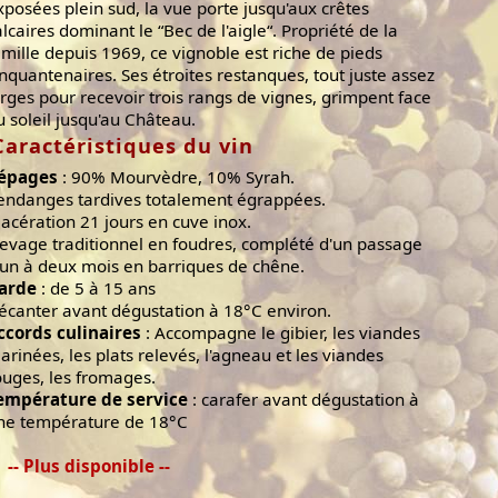
xposées plein sud, la vue porte jusqu'aux crêtes
alcaires dominant le “Bec de l'aigle“. Propriété de la
amille depuis 1969, ce vignoble est riche de pieds
inquantenaires. Ses étroites restanques, tout juste assez
arges pour recevoir trois rangs de vignes, grimpent face
u soleil jusqu'au Château.
Caractéristiques du vin
épages
: 90% Mourvèdre, 10% Syrah.
endanges tardives totalement égrappées.
acération 21 jours en cuve inox.
levage traditionnel en foudres, complété d'un passage
'un à deux mois en barriques de chêne.
arde
: de 5 à 15 ans
écanter avant dégustation à 18°C environ.
ccords culinaires
: Accompagne le gibier, les viandes
arinées, les plats relevés, l'agneau et les viandes
ouges, les fromages.
empérature de service
: carafer avant dégustation à
ne température de 18°C
-- Plus disponible --