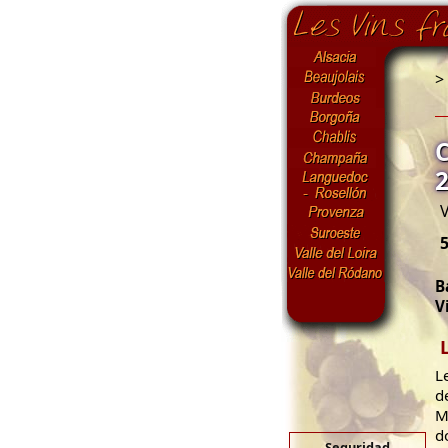
>
V
5
B
V
L
d
M
d
Seguridad