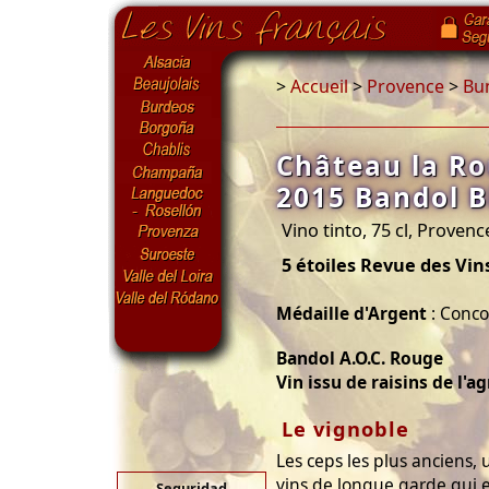
>
Accueil
>
Provence
>
Bu
Château la Ro
2015 Bandol 
Vino tinto, 75 cl, Provenc
5 étoiles Revue des Vin
Médaille d'Argent
: Conco
Bandol A.O.C. Rouge
Vin issu de raisins de l'a
Le vignoble
Les ceps les plus anciens,
vins de longue garde qui e
Seguridad