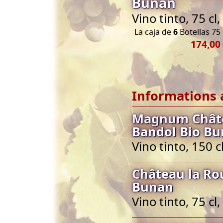
Bunan
Vino tinto, 75 c
La caja de
6
Botellas 75 
174,00
Informations 
Magnum Châte
Bandol Bio B
Vino tinto, 150 
Château la Ro
Bunan
Vino tinto, 75 c