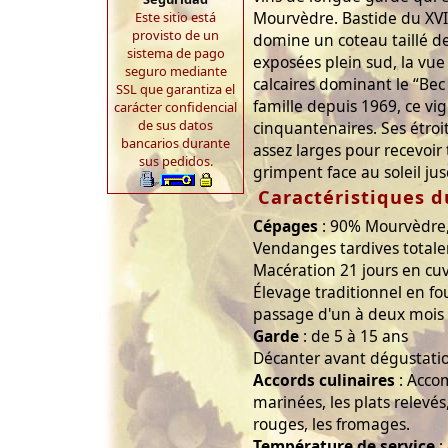
Mourvèdre. Bastide du XVI
Este sitio está
provisto de un
domine un coteau taillé d
sistema de pago
exposées plein sud, la vue
seguro mediante
calcaires dominant le “Bec d
SSL que garantiza el
famille depuis 1969, ce vi
carácter confidencial
de sus datos
cinquantenaires. Ses étroi
bancarios durante
assez larges pour recevoir 
sus pedidos.
grimpent face au soleil ju
Caractéristiques d
Cépages
: 90% Mourvèdre,
Vendanges tardives total
Macération 21 jours en cuv
Élevage traditionnel en f
passage d'un à deux mois 
Garde
: de 5 à 15 ans
Décanter avant dégustatio
Accords culinaires
: Accom
marinées, les plats relevés
rouges, les fromages.
Température de service
: