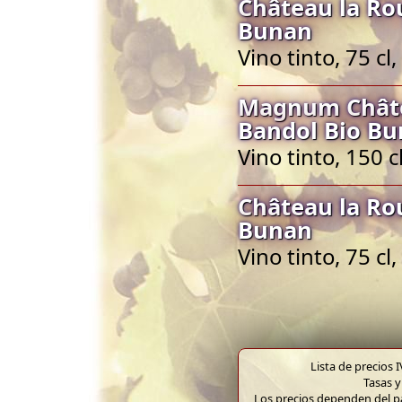
Château la Ro
Bunan
Vino tinto, 75 c
Magnum Châte
Bandol Bio B
Vino tinto, 150 
Château la Ro
Bunan
Vino tinto, 75 c
Lista de precios 
Tasas y
Los precios dependen del pa