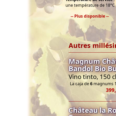
une température de 18°C
-- Plus disponible --
Autres millés
Magnum Châte
Bandol Bio B
Vino tinto, 150 
La caja de
6
magnums 1
399,
Château la R