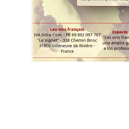
Les vins français
Espacio 
IVA Intra-Com. : FR 69 892 097 767
"Les vins fra
"Le Vignet" - 338 Chemin Biroc
una amplia g
31800 Villeneuve de Rivière -
a los profesi
France