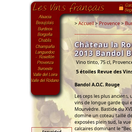
>
Accueil
>
Provence
>
Bu
Château la Ro
2013 Bandol 
Vino tinto, 75 cl, Provenc
5 étoiles Revue des Vin
Bandol A.O.C. Rouge
Les ceps les plus anciens,
vins de longue garde qui e
Mourvèdre. Bastide du XVI
domine un coteau taillé d
exposées plein sud, la vue
calcaires dominant le “Bec d
Seguridad