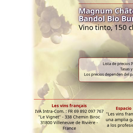
Magnum Châte
Bandol Bio B
Vino tinto, 150 
Lista de precios 
Tasas y
Los precios dependen del pa
Les vins français
Espacio 
IVA Intra-Com. : FR 69 892 097 767
"Les vins fra
"Le Vignet" - 338 Chemin Biroc
una amplia g
31800 Villeneuve de Rivière -
a los profesi
France