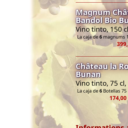
Magnum Châte
Bandol Bio B
Vino tinto, 150 
La caja de
6
magnums 1
399,
Château la R
Bunan
Vino tinto, 75 c
La caja de
6
Botellas 75 
174,00
Informations 