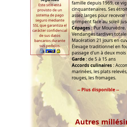
famille depuis 1969, ce vi
Este sitio está
cinquantenaires. Ses étroi
provisto de un
assez larges pour recevoir 
sistema de pago
seguro mediante
grimpent face au soleil ju
SSL que garantiza el
Cépages
: Pur Mourvèdre.
carácter confidencial
Vendanges tardives total
de sus datos
Macération 21 jours en cuv
bancarios durante
sus pedidos.
Élevage traditionnel en f
passage d'un à deux mois 
Garde
: de 5 à 15 ans
Accords culinaires
: Accom
marinées, les plats relevés
rouges, les fromages.
-- Plus disponible --
Autres millés