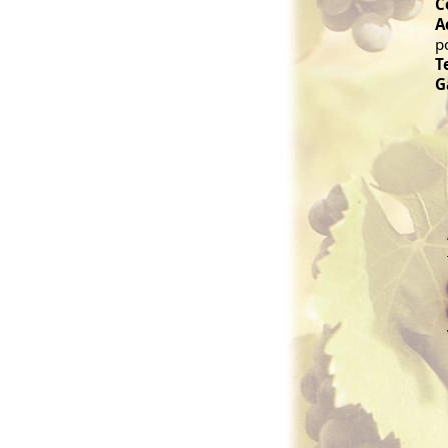
C
A
p
T
G