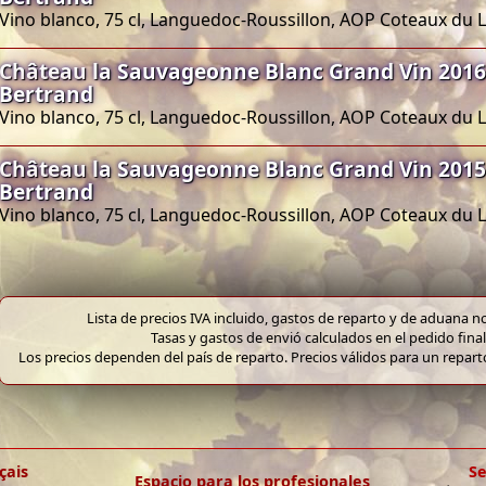
Vino blanco, 75 cl, Languedoc-Roussillon, AOP Coteaux du
Château la Sauvageonne Blanc Grand Vin 2016
Bertrand
Vino blanco, 75 cl, Languedoc-Roussillon, AOP Coteaux du
Château la Sauvageonne Blanc Grand Vin 2015
Bertrand
Vino blanco, 75 cl, Languedoc-Roussillon, AOP Coteaux du
Lista de precios IVA incluido, gastos de reparto y de aduana no
Tasas y gastos de envió calculados en el pedido final
Los precios dependen del país de reparto. Precios válidos para un repar
çais
Se
Espacio para los profesionales