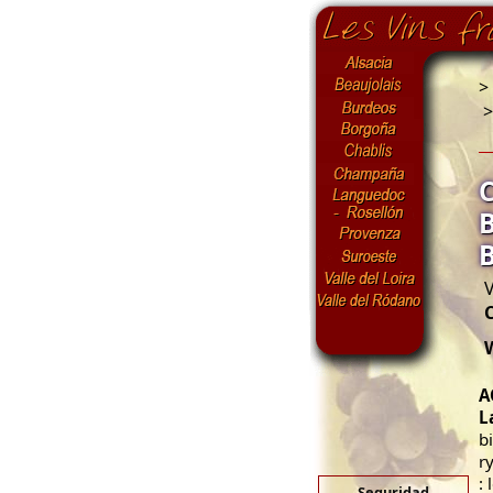
>
V
A
L
b
r
: 
Seguridad