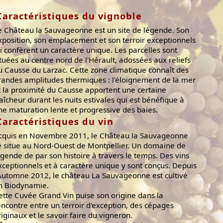
Caractéristiques du vignoble
e Château la Sauvageonne est un site de légende. Son
xposition, son emplacement et son terroir exceptionnels
ui confèrent un caractère unique. Les parcelles sont
ituées au centre nord de l'Hérault, adossées aux reliefs
u Causse du Larzac. Cette zone climatique connaît des
randes amplitudes thermiques : l'éloignement de la mer
t la proximité du Causse apportent une certaine
raîcheur durant les nuits estivales qui est bénéfique à
ne maturation lente et progressive des baies.
Caractéristiques du vin
cquis en Novembre 2011, le Château la Sauvageonne
e situe au Nord-Ouest de Montpellier. Un domaine de
égende de par son histoire à travers le temps. Des vins
xceptionnels et à caractère unique y sont conçus. Depuis
’Automne 2012, le château La Sauvageonne est cultivé
n Biodynamie.
ette Cuvée Grand Vin puise son origine dans la
encontre entre un terroir d'exception, des cépages
riginaux et le savoir faire du vigneron.