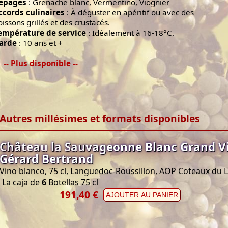
épages
: Grenache blanc, Vermentino, Viognier
ccords culinaires
: À déguster en apéritif ou avec des
oissons grillés et des crustacés.
empérature de service
: Idéalement à 16-18°C.
arde
: 10 ans et +
-- Plus disponible --
Autres millésimes et formats disponibles
Château la Sauvageonne Blanc Grand V
Gérard Bertrand
Vino blanco, 75 cl, Languedoc-Roussillon, AOP Coteaux du
La caja de
6
Botellas 75 cl
191,40 €
AJOUTER AU PANIER