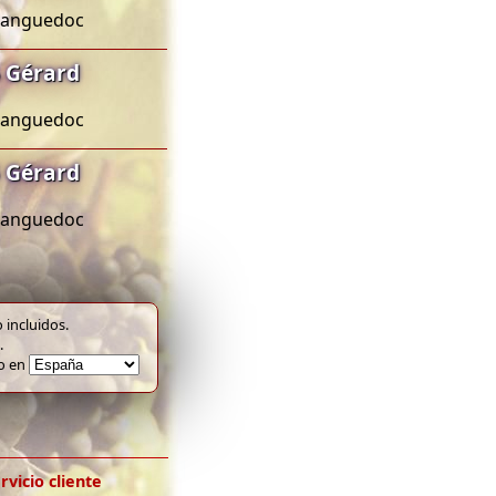
 Languedoc
 Gérard
 Languedoc
 Gérard
 Languedoc
 incluidos.
.
to en
rvicio cliente