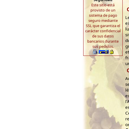
Este sitio está
provisto de un
sistema de pago
L
seguro mediante
e
SSL que garantiza el
l
carácter confidencial
s
de sus datos
d
bancarios durante
g
sus pedidos.
e
f
u
A
s
l
e
l
e
C
r
o