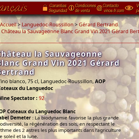
Accueil
>
Languedoc-Roussillon
>
Gérard Bertrand
>
Château la Sauvageonne Blanc Grand Vin 2021 Gérard Ber
Château la Sauvageonne
Blanc Grand Vin 2021 Gérard
Bertrand
ino blanco, 75 cl, Languedoc-Roussillon,
AOP
Coteaux du Languedoc
Wine Spectator :
92
OP Coteaux du Languedoc Blanc
abel Demeter
: La biodynamie favorise la plus grande
iodiversité, la régénération des sols, en respectant le
ythme des 2 astres les plus importants dans l’agriculture
le soleil et la lune.