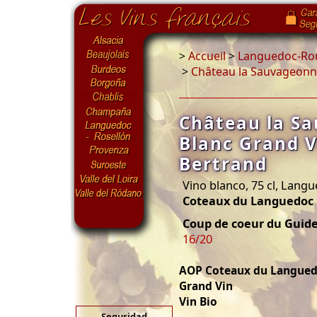
>
Accueil
>
Languedoc-Rou
>
Château la Sauvageonn
Château la S
Blanc Grand V
Bertrand
Vino blanco, 75 cl, Lang
Coteaux du Languedoc
Coup de coeur du Guid
16/20
AOP Coteaux du Langue
Grand Vin
Vin Bio
Seguridad