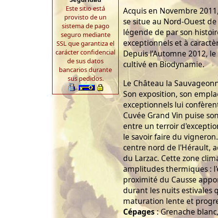
Este sitio está
Acquis en Novembre 2011,
provisto de un
se situe au Nord-Ouest de
sistema de pago
légende de par son histoir
seguro mediante
exceptionnels et à caractè
SSL que garantiza el
carácter confidencial
Depuis l’Automne 2012, l
de sus datos
cultivé en Biodynamie.
bancarios durante
sus pedidos.
Le Château la Sauvageonne
Son exposition, son empla
exceptionnels lui confèren
Cuvée Grand Vin puise son
entre un terroir d'excepti
le savoir faire du vigneron
centre nord de l'Hérault, 
du Larzac. Cette zone cli
amplitudes thermiques : l'
proximité du Causse appor
durant les nuits estivales
maturation lente et progre
Cépages
: Grenache blanc