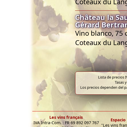
Coteaux du Lan
Château la Sa
Gérard Bertra
Vino blanco, 75 
Coteaux du Lan
Lista de precios 
Tasas y
Los precios dependen del pa
Les vins français
Espacio 
IVA Intra-Com. : FR 69 892 097 767
"Les vins fra