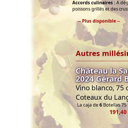
Accords culinaires
: A dég
poissons grillés et des crus
-- Plus disponible --
Autres millés
Château la S
2024 Gérard 
Vino blanco, 75 
Coteaux du Lan
La caja de
6
Botellas 75 
191,40