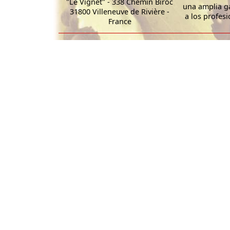
"Le Vignet" - 338 Chemin Biroc
una amplia g
31800 Villeneuve de Rivière -
a los profesi
France