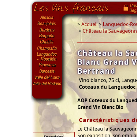
>
Accueil
>
Languedoc-Rou
>
Château la Sauvageonn
Château la S
Blanc Grand V
Bertrand
Vino blanco, 75 cl, Lang
Coteaux du Languedoc
AOP Coteaux du Langued
Grand Vin Blanc Bio
Caractéristiques d
Le Château la Sauvageonne
Son exposition, son empla
Seguridad