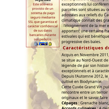
exceptionnels lui confèren
Este sitio está
provisto de un
parcelles sont situées au c
sistema de pago
adossées aux reliefs du Ca
seguro mediante
climatique connaît des g
SSL que garantiza el
: l'éloignement de la mer 
carácter confidencial
de sus datos
apportent une certaine fra
bancarios durante
estivales qui est bénéfiqu
sus pedidos.
progressive des baies.
Caractéristiques d
Acquis en Novembre 2011,
se situe au Nord-Ouest de
légende de par son histoir
exceptionnels et à caractè
Depuis l’Automne 2012, l
cultivé en Biodynamie.
Cette Cuvée Grand Vin pui
rencontre entre un terroir
originaux et le savoir fair
Cépages
: Grenache blanc
Accords culinaires
: A dég