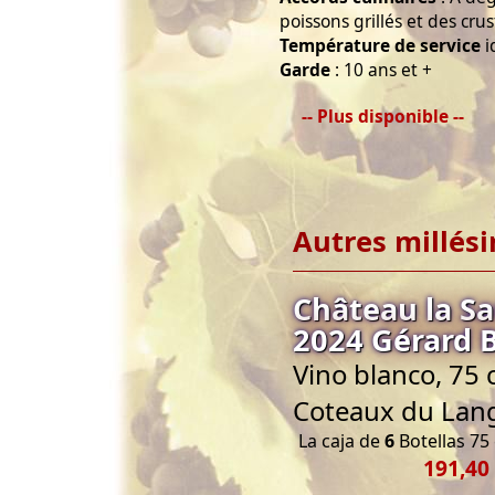
poissons grillés et des crus
Température de service
i
Garde
: 10 ans et +
-- Plus disponible --
Autres millés
Château la S
2024 Gérard 
Vino blanco, 75 
Coteaux du Lan
La caja de
6
Botellas 75 
191,40