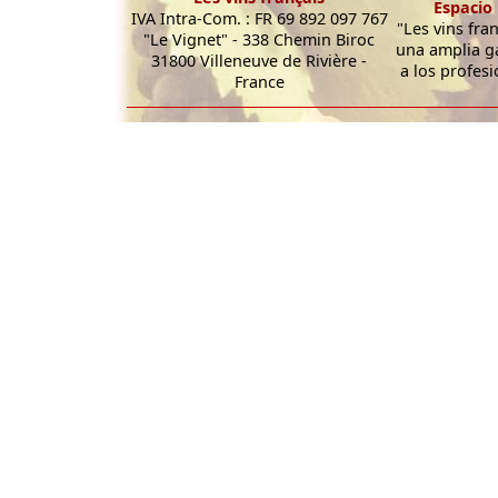
Espacio 
IVA Intra-Com. : FR 69 892 097 767
"Les vins fra
"Le Vignet" - 338 Chemin Biroc
una amplia g
31800 Villeneuve de Rivière -
a los profesi
France