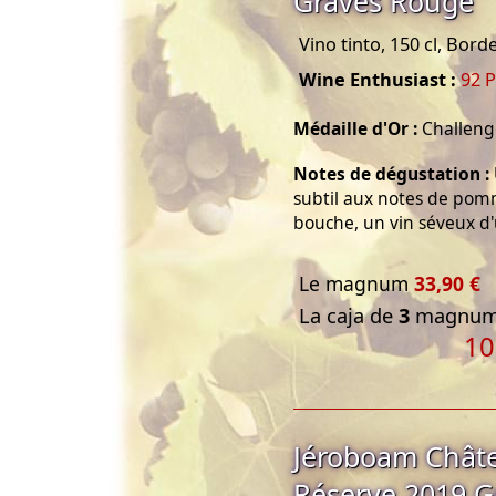
Graves Rouge
Vino tinto, 150 cl, Bor
Wine Enthusiast :
92 P
Médaille d'Or :
Challenge
Notes de dégustation :
subtil aux notes de pom
bouche, un vin séveux d'u
Le magnum
33,90 €
La caja de
3
magnums
10
Jéroboam Châte
Réserve 2019 G