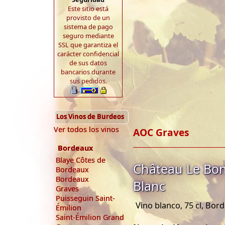
Este sitio está
provisto de un
sistema de pago
seguro mediante
SSL que garantiza el
carácter confidencial
de sus datos
bancarios durante
sus pedidos.
Los Vinos de Burdeos
Ver todos los vinos
AOC Graves
Bordeaux
Blaye Côtes de
Château Le Bon
Bordeaux
Bordeaux
Blanc
Graves
Puisseguin Saint-
Vino blanco, 75 cl, Bor
Émilion
Saint-Émilion Grand