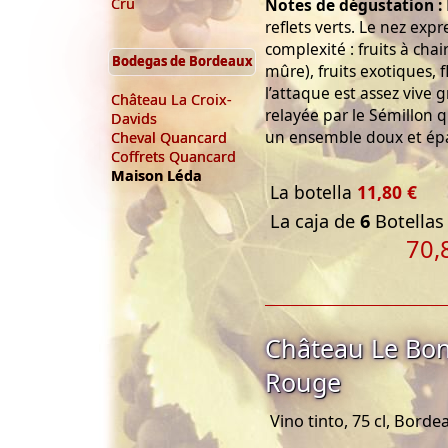
Notes de dégustation :
Cru
reflets verts. Le nez exp
complexité : fruits à cha
Bodegas de Bordeaux
mûre), fruits exotiques, 
l’attaque est assez vive 
Château La Croix-
relayée par le Sémillon 
Davids
un ensemble doux et ép
Cheval Quancard
Coffrets Quancard
Maison Léda
La botella
11,80 €
La caja de
6
Botellas 
70,
Château Le Bon
Rouge
Vino tinto, 75 cl, Borde