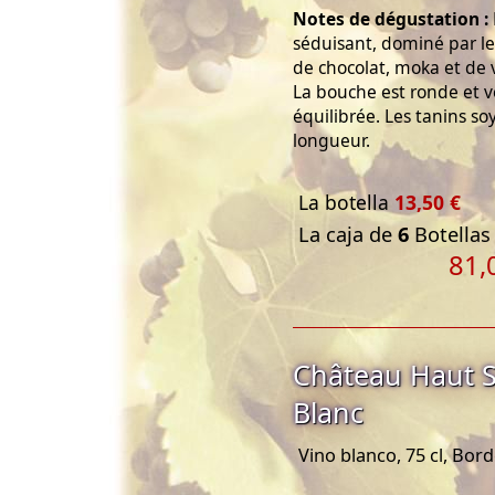
Notes de dégustation :
séduisant, dominé par le
de chocolat, moka et de v
La bouche est ronde et ve
équilibrée. Les tanins s
longueur.
La botella
13,50 €
La caja de
6
Botellas 
81,
Château Haut S
Blanc
Vino blanco, 75 cl, Bor