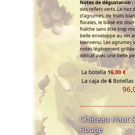
Notes de dégustation :
des reflets verts. Le ne
d’agrumes, de fruits bla
florales, le boisé est dis
fraîche sans être trop m
belle enveloppe au vin 
bienvenu. Les agrumes s’
notes légèrement grillées
délicat avec une belle pe
La botella
16,00 €
La caja de
6
Botellas 
96,
Château Haut S
Rouge