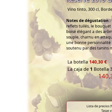
Vino tinto, 300 cl, Bor
Notes de dégustation :
reflets tuilés, le bouque
boisé élégant a des arôm
souple, charnu en attaqu
une bonne personnalité e
soutenu par des tanins 
La botella
140,30 €
La caja de
1
Botella 3
140,
Lista de precios 
Tasas y