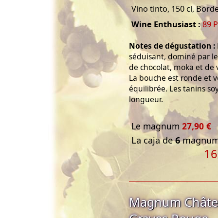
Vino tinto, 150 cl, Bor
Wine Enthusiast :
89 P
Notes de dégustation :
séduisant, dominé par le
de chocolat, moka et de v
La bouche est ronde et ve
équilibrée. Les tanins s
longueur.
Le magnum
27,90 €
La caja de
6
magnums
16
Magnum Châtea