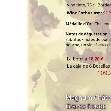
Vino tinto, 75 cl, Borde
Wine Enthusiast :
92 P
Médaille d'Or :
Challenge
Notes de dégustation :
subtil aux notes de pom
bouche, un vin séveux d'u
La botella
18,20 €
La caja de
6
Botellas 
109,
Magnum Châtea
Graves Rouge