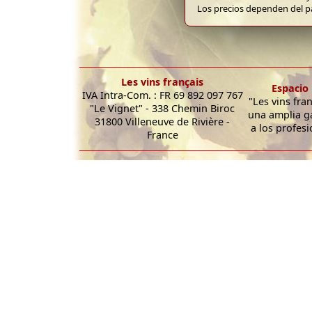
Los precios dependen del pa
Les vins français
Espacio 
IVA Intra-Com. : FR 69 892 097 767
"Les vins fra
"Le Vignet" - 338 Chemin Biroc
una amplia g
31800 Villeneuve de Rivière -
a los profesi
France