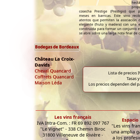
hec
pro
cosecha Prestige (Prestigio) que 
meses en barricas. Este vino reci
atentos que permiten la asociación
elegante (fruto y madera) con una e
construida para formar un conjunto e
se abre sobre una larga nota final de c
Bodegas de Bordeaux
Château La Croix-
Davids
Cheval Quancard
Lista de precios 
Coffrets Quancard
Tasas y
Maison Léda
Los precios dependen del pa
Les vins français
Espacio 
IVA Intra-Com. : FR 69 892 097 767
"Les vins fra
"Le Vignet" - 338 Chemin Biroc
una amplia g
31800 Villeneuve de Rivière -
a los profesi