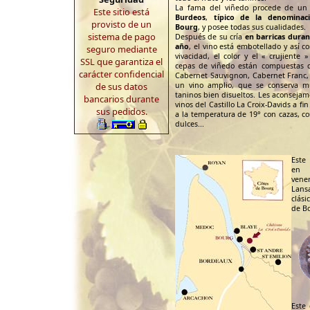
La fama del viñedo procede de u
Este sitio está
Burdeos
,
típico de la denominac
provisto de un
Bourg
, y posee todas sus cualidades.
sistema de pago
Después de su cría
en barricas duran
año
, el vino está embotellado y así c
seguro mediante
vivacidad, el color y el « crujiente »
SSL que garantiza el
cepas de viñedo están compuestas 
carácter confidencial
Cabernet Sauvignon, Cabernet Franc
de sus datos
un vino amplio, que se conserva m
taninos bien disueltos. Les aconsejam
bancarios durante
vinos del Castillo La Croix-Davids a fi
sus pedidos.
a la temperatura de 19° con cazas, c
dulces...
Este 
en 
ven
Lans
clási
de B
Este