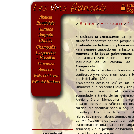
>
Accueil
>
Bordeaux
>
Ch
El
Château la Croix-Davids
saca pr
situación geográfica óptima porque 
localizadas en laderas muy bien orie
Para siempre grabado en la histori
remonta a la época galorromana
.
dedicado a Lázaro, el dominio consti
ineludible en el camino de 
Compostela
...
Al fin de de la revolución francesa,
confiscado y vendido a un notable b
partir del año 1800 que lo adquirió la
propietarios actuales. Así es un l
viñadores que precedió Didier y Anni
que supo transmitir el buen-hac
acumulado a través de las generaci
Annie y Didier Meneuvrier, impreg
pasado, cultivan su viñedo con un
calidad, sin sacrificar nada al segui
tecnología. Las tierras del viñedo e
labradas y ningún abono químico está 
La vinificación practicada por es
tradicional con una maceración larga
semanas) y que permite desprende
Seguridad
todo el fruto y los taninos.