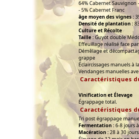
64% Cabernet Sauvignon - 
- 5% Cabernet Franc
âge moyen des vignes
: 3
Densité de plantation
: 8
Culture et Récolte
Taille
: Guyot double Méd
Effeuillage réalisé face pa
Démêlage et décompactage
grappe
Éclaircissages manuels à la
Vendanges manuelles avec t
Caractéristiques d
Vinification et Élevage
Égrappage total.
Caractéristiques d
Tri post égrappage manue
Fermentation
: 6-8 jours 
Macération
: 28 à 30 jours
Élevage de 12 mois en bar