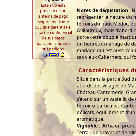
Este sitio está
Notes de dégustation :
Nu
provisto de un
sistema de pago
représenter la nature du 
seguro mediante
terroirs du haut Médoc, do
SSL que garantiza el
caillouteux, mais d’abord c
carácter confidencial
porte cette double marque
de sus datos
un heureux mariage de dou
bancarios durante
sus pedidos.
mariage qui est aussi celu
ces vieux Cabernets, qui f
Caractéristiques d
Situé dans la partie Sud d
abords des villages de Ma
Château Cantemerle, Gran
s’étend sur un vaste lit d
terroir si particulier, Cant
délicats, équilibrés et d’u
aromatique.
Vignoble
: 90 ha en produ
Terroir de graves et de sil