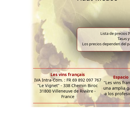
Lista de precios 
Tasas y
Los precios dependen del pa
Les vins français
Espacio 
IVA Intra-Com. : FR 69 892 097 767
"Les vins fra
"Le Vignet" - 338 Chemin Biroc
una amplia g
31800 Villeneuve de Rivière -
a los profesi
France