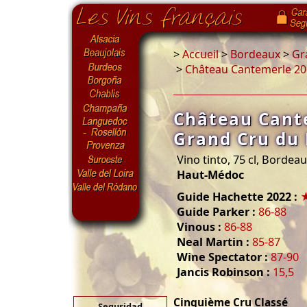
>
Accueil
>
Bordeaux
>
Gr
>
Château Cantemerle 2
Château Cant
Grand Cru du
Vino tinto, 75 cl, Bordea
Haut-Médoc
Guide Hachette 2022 :
Guide Parker :
86-88
Vinous :
86-88
Neal Martin :
85-87
Wine Spectator :
87-90
Jancis Robinson :
15,5
Cinquième Cru Classé
Seguridad