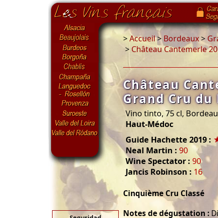
>
Accueil
>
Bordeaux
>
Gr
>
Château Cantemerle 2
Château Cant
Grand Cru du
Vino tinto, 75 cl, Bordea
Haut-Médoc
Guide Hachette 2019 :
Neal Martin :
90
Wine Spectator :
90
Jancis Robinson :
16
Cinquième Cru Classé
Notes de dégustation :
Di
Seguridad