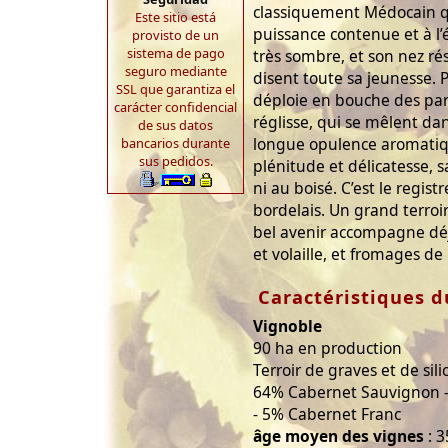
classiquement Médocain q
Este sitio está
puissance contenue et à l’
provisto de un
sistema de pago
très sombre, et son nez ré
seguro mediante
disent toute sa jeunesse. P
SSL que garantiza el
déploie en bouche des parf
carácter confidencial
réglisse, qui se mêlent d
de sus datos
longue opulence aromatiqu
bancarios durante
sus pedidos.
plénitude et délicatesse, s
ni au boisé. C’est le regist
bordelais. Un grand terroir
bel avenir accompagne déj
et volaille, et fromages de
Caractéristiques d
Vignoble
90 ha en production
Terroir de graves et de sil
64% Cabernet Sauvignon - 
- 5% Cabernet Franc
âge moyen des vignes
: 3