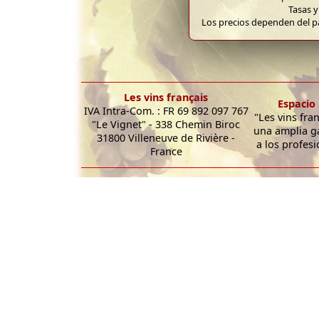
Tasas y
Los precios dependen del pa
Les vins français
Espacio 
IVA Intra-Com. : FR 69 892 097 767
"Les vins fra
"Le Vignet" - 338 Chemin Biroc
una amplia g
31800 Villeneuve de Rivière -
a los profesi
France