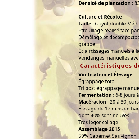
Densité de plantation
: 8
Culture et Récolte
Taille
: Guyot double Méd
Effeuillage réalisé face pa
Démêlage et décompactage
grappe
Éclaircissages manuels à la
Vendanges manuelles avec t
Caractéristiques d
Vinification et Élevage
Égrappage total
Tri post égrappage manue
Fermentation
: 6-8 jours 
Macération
: 28 à 30 jours
Élevage de 12 mois en bar
dont 40% sont neuves
Très léger collage.
Assemblage 2015
59% Cabernet Sauvignon, 2