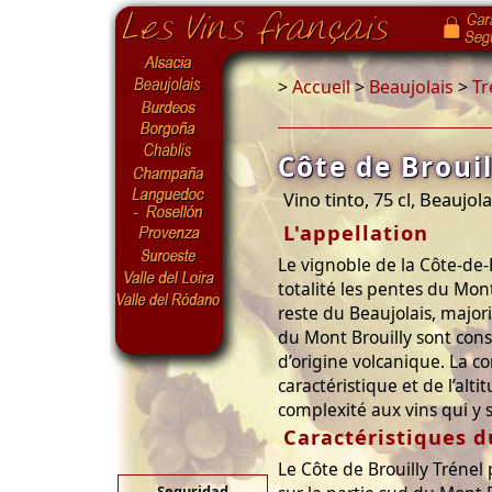
>
Accueil
>
Beaujolais
>
Tr
Côte de Brouil
Vino tinto, 75 cl, Beaujola
L'appellation
Le vignoble de la Côte-de-
totalité les pentes du Mon
reste du Beaujolais, majori
du Mont Brouilly sont cons
d’origine volcanique. La c
caractéristique et de l’alt
complexité aux vins qui y 
Caractéristiques d
Le Côte de Brouilly Trénel 
Seguridad