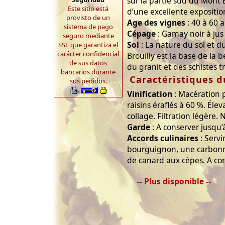
sur la partie sud du Mont B
Este sitio está
d’une excellente expositio
provisto de un
Age des vignes
: 40 à 60 a
sistema de pago
Cépage
: Gamay noir à jus
seguro mediante
Sol
: La nature du sol et du
SSL que garantiza el
carácter confidencial
Brouilly est la base de la 
de sus datos
du granit et des schistes t
bancarios durante
Caractéristiques d
sus pedidos.
Vinification
: Macération 
raisins éraflés à 60 %. Él
collage. Filtration légère. N
Garde
: A conserver jusqu’
Accords culinaires
: Servi
bourguignon, une carbon
de canard aux cèpes. A con
-- Plus disponible --