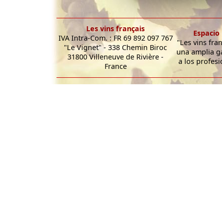
Les vins français
Espacio 
IVA Intra-Com. : FR 69 892 097 767
"Les vins fra
"Le Vignet" - 338 Chemin Biroc
una amplia g
31800 Villeneuve de Rivière -
a los profesi
France