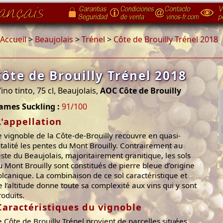
Accueil
>
Beaujolais
>
Trénel
>
Côte de Brouilly Trénel 2018
Côte de Brouilly Trénel 2018
ino tinto, 75 cl, Beaujolais,
AOC Côte de Brouilly
ames Suckling :
91/100
L'appellation
e vignoble de la Côte-de-Brouilly recouvre en quasi-
otalité les pentes du Mont Brouilly. Contrairement au
este du Beaujolais, majoritairement granitique, les sols
u Mont Brouilly sont constitués de pierre bleue d’origine
olcanique. La combinaison de ce sol caractéristique et
e l’altitude donne toute sa complexité aux vins qui y sont
roduits.
Caractéristiques du vignoble
e Côte de Brouilly Trénel provient de parcelles situées