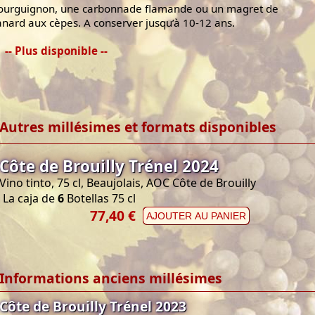
ourguignon, une carbonnade flamande ou un magret de
anard aux cèpes. A conserver jusqu’à 10-12 ans.
-- Plus disponible --
Autres millésimes et formats disponibles
Côte de Brouilly Trénel 2024
Vino tinto, 75 cl, Beaujolais, AOC Côte de Brouilly
La caja de
6
Botellas 75 cl
77,40 €
AJOUTER AU PANIER
Informations anciens millésimes
Côte de Brouilly Trénel 2023