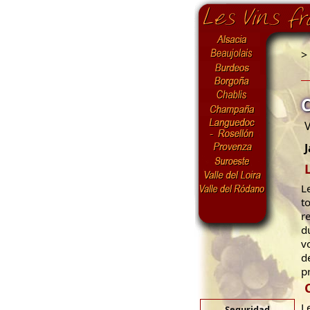
>
V
J
L
t
r
d
v
d
p
L
Seguridad