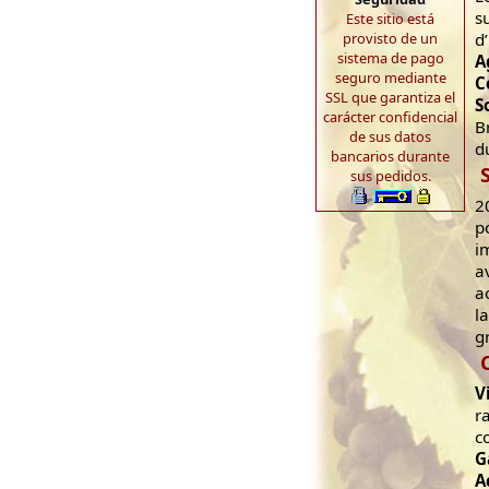
s
Este sitio está
provisto de un
d
sistema de pago
A
seguro mediante
C
SSL que garantiza el
S
carácter confidencial
B
de sus datos
d
bancarios durante
sus pedidos.
2
p
i
a
a
l
g
V
r
co
G
A