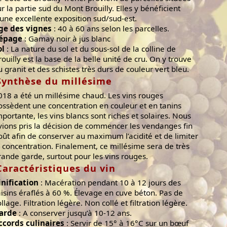
ur la partie sud du Mont Brouilly. Elles y bénéficient
’une excellente exposition sud/sud-est.
ge des vignes
: 40 à 60 ans selon les parcelles.
épage
: Gamay noir à jus blanc
ol
: La nature du sol et du sous-sol de la colline de
rouilly est la base de la belle unité de cru. On y trouve
u granit et des schistes très durs de couleur vert bleu.
Synthèse du millésime
018 a été un millésime chaud. Les vins rouges
ossèdent une concentration en couleur et en tanins
mportante, les vins blancs sont riches et solaires. Nous
vions pris la décision de commencer les vendanges fin
oût afin de conserver au maximum l’acidité et de limiter
a concentration. Finalement, ce millésime sera de très
rande garde, surtout pour les vins rouges.
Caractéristiques du vin
inification
: Macération pendant 10 à 12 jours des
aisins éraflés à 60 %. Élevage en cuve béton. Pas de
llage. Filtration légère. Non collé et filtration légère.
arde
: A conserver jusqu’à 10-12 ans.
ccords culinaires
: Servir de 15° à 16°C sur un bœuf