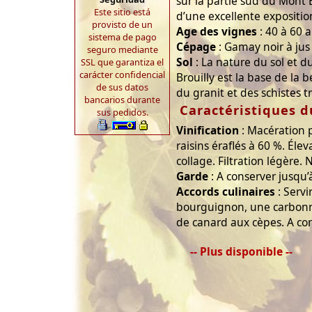
sur la partie sud du Mont B
Este sitio está
d’une excellente expositio
provisto de un
Age des vignes
: 40 à 60 a
sistema de pago
Cépage
: Gamay noir à jus
seguro mediante
Sol
: La nature du sol et du
SSL que garantiza el
carácter confidencial
Brouilly est la base de la 
de sus datos
du granit et des schistes t
bancarios durante
Caractéristiques d
sus pedidos.
Vinification
: Macération 
raisins éraflés à 60 %. Él
collage. Filtration légère. N
Garde
: A conserver jusqu’
Accords culinaires
: Servi
bourguignon, une carbon
de canard aux cèpes. A con
-- Plus disponible --