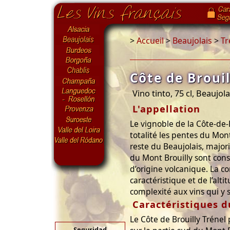
>
Accueil
>
Beaujolais
>
Tr
Côte de Brouil
Vino tinto, 75 cl, Beaujola
L'appellation
Le vignoble de la Côte-de-
totalité les pentes du Mon
reste du Beaujolais, majori
du Mont Brouilly sont cons
d’origine volcanique. La c
caractéristique et de l’alt
complexité aux vins qui y 
Caractéristiques d
Le Côte de Brouilly Trénel 
Seguridad