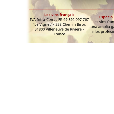
Les vins français
Espacio 
IVA Intra-Com. : FR 69 892 097 767
"Les vins fra
"Le Vignet" - 338 Chemin Biroc
una amplia g
31800 Villeneuve de Rivière -
a los profesi
France