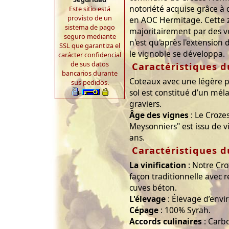
notoriété acquise grâce à
Este sitio está
provisto de un
en AOC Hermitage. Cette 
sistema de pago
majoritairement par des ve
seguro mediante
n'est qu'après l'extension 
SSL que garantiza el
le vignoble se développa.
carácter confidencial
de sus datos
Caractéristiques d
bancarios durante
Coteaux avec une légère p
sus pedidos.
sol est constitué d’un méla
graviers.
Âge des vignes
: Le Croze
Meysonniers" est issu de v
ans.
Caractéristiques d
La vinification
: Notre Cro
façon traditionnelle avec
cuves béton.
L'élevage
: Élevage d’envi
Cépage
: 100% Syrah.
Accords culinaires
: Carb