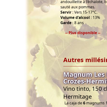
andouillette à l'échalote,
sauté aux pommes.
Servir
: Vers 15-17°C.
Volume d'alcool
: 13%
Garde
: 8 ans
-- Plus disponible --
Autres millés
Magnum Les 
Crozes-Hermi
Vino tinto, 150 
Hermitage
La caja de
6
magnums 1