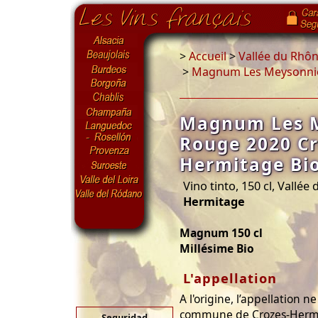
>
Accueil
>
Vallée du Rhô
>
Magnum Les Meysonnie
Magnum Les 
Rouge 2020 Cr
Hermitage Bi
Vino tinto, 150 cl, Vallée
Hermitage
Magnum 150 cl
Millésime Bio
L'appellation
A l'origine, l’appellation 
commune de Crozes-Hermit
Seguridad