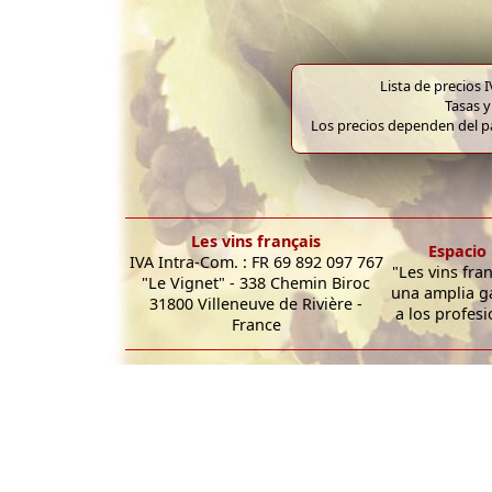
Lista de precios 
Tasas y
Los precios dependen del pa
Les vins français
Espacio 
IVA Intra-Com. : FR 69 892 097 767
"Les vins fra
"Le Vignet" - 338 Chemin Biroc
una amplia g
31800 Villeneuve de Rivière -
a los profesi
France