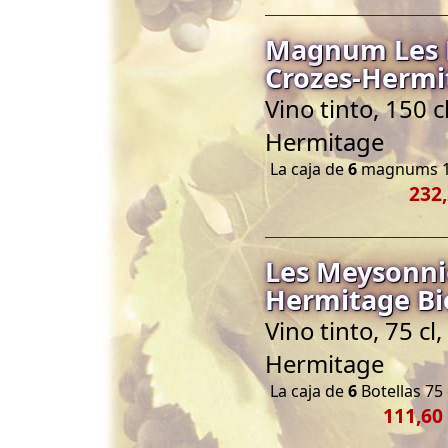
Magnum Les 
Crozes-Hermi
Vino tinto, 150 
Hermitage
La caja de
6
magnums 1
232,
Les Meysonni
Hermitage Bi
Vino tinto, 75 c
Hermitage
La caja de
6
Botellas 75 
111,60