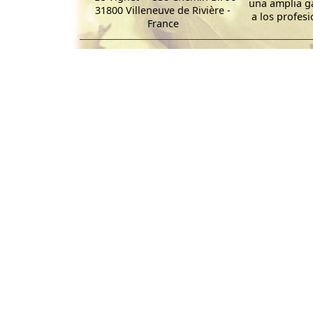
una amplia g
31800 Villeneuve de Rivière -
a los profesi
France