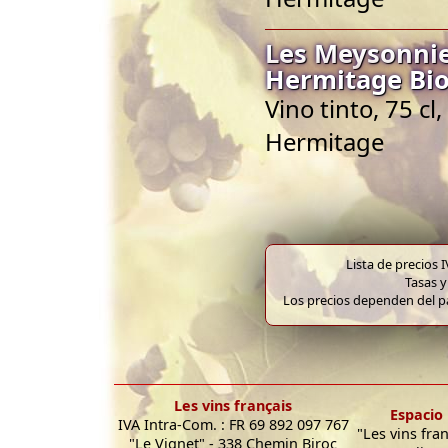
Les Meysonnie
Hermitage Bio
Vino tinto, 75 c
Hermitage
Lista de precios 
Tasas y
Los precios dependen del pa
Les vins français
Espacio 
IVA Intra-Com. : FR 69 892 097 767
"Les vins fra
"Le Vignet" - 338 Chemin Biroc