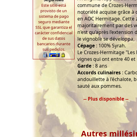
commune de Crozes-Hermit
Este sitio está
provisto de un
notoriété acquise grâce à
sistema de pago
en AOC Hermitage. Cette 
seguro mediante
majoritairement par des ve
SSL que garantiza el
n'est qu'après l'extension 
carácter confidencial
de sus datos
le vignoble se développa.
bancarios durante
Cépage
: 100% Syrah.
sus pedidos.
Le Crozes-Hermitage "Les 
vignes qui ont entre 40 et
Garde
: 8 ans
Accords culinaires
: Carb
andouillette à l'échalote,
sauté aux pommes.
-- Plus disponible --
Autres millés