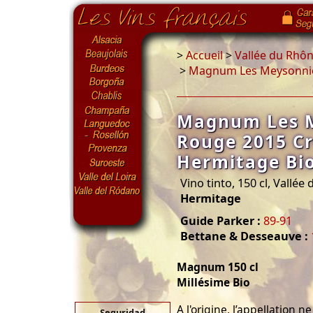
>
Accueil
>
Vallée du Rhô
>
Magnum Les Meysonnie
Magnum Les 
Rouge 2015 Cr
Hermitage Bi
Vino tinto, 150 cl, Vallée
Hermitage
Guide Parker :
89-91
Bettane & Desseauve :
Magnum 150 cl
Millésime Bio
A l'origine, l’appellation 
Seguridad