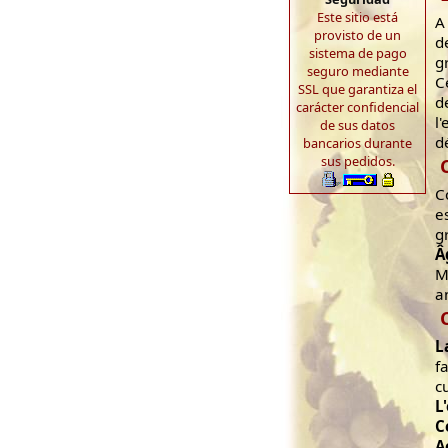
Este sitio está
A
provisto de un
d
sistema de pago
g
seguro mediante
C
SSL que garantiza el
d
carácter confidencial
l
de sus datos
d
bancarios durante
sus pedidos.
C
e
g
Â
M
a
L
f
c
L
C
A