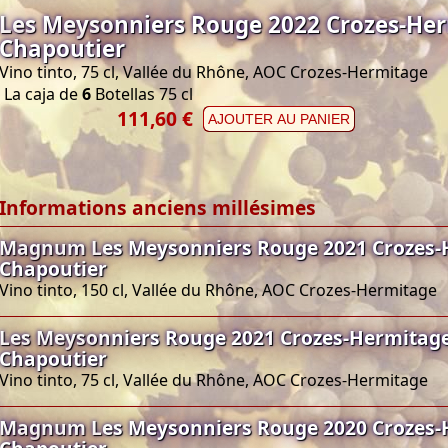
Les Meysonniers Rouge 2022 Crozes-Her
Chapoutier
Vino tinto, 75 cl, Vallée du Rhône, AOC Crozes-Hermitage
La caja de
6
Botellas 75 cl
111,60 €
AJOUTER AU PANIER
Informations anciens millésimes
Magnum Les Meysonniers Rouge 2021 Crozes-
Chapoutier
Vino tinto, 150 cl, Vallée du Rhône, AOC Crozes-Hermitage
Les Meysonniers Rouge 2021 Crozes-Hermitage
Chapoutier
Vino tinto, 75 cl, Vallée du Rhône, AOC Crozes-Hermitage
Magnum Les Meysonniers Rouge 2020 Crozes-