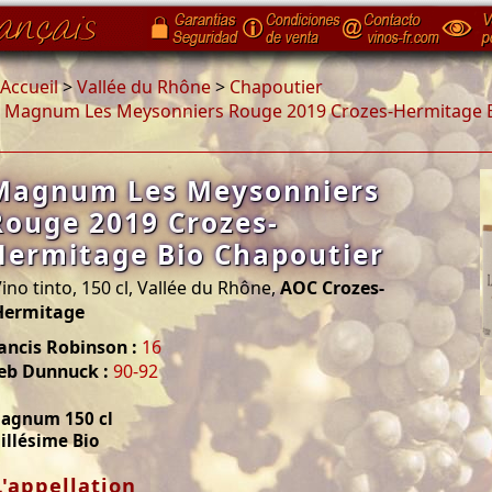
Accueil
>
Vallée du Rhône
>
Chapoutier
>
Magnum Les Meysonniers Rouge 2019 Crozes-Hermitage B
Magnum Les Meysonniers
Rouge 2019 Crozes-
Hermitage Bio Chapoutier
ino tinto, 150 cl, Vallée du Rhône,
AOC Crozes-
Hermitage
ancis Robinson :
16
Jeb Dunnuck :
90-92
agnum 150 cl
illésime Bio
L'appellation