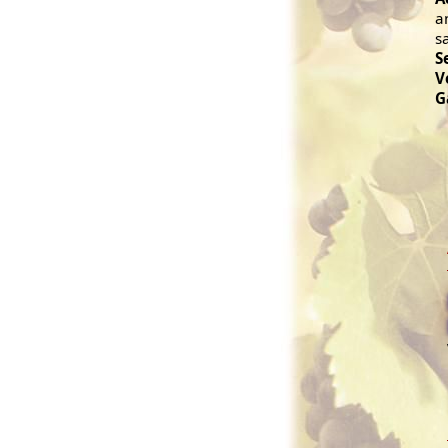
a
s
S
V
G