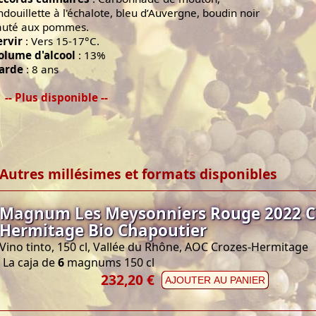
ndouillette à l'échalote, bleu d’Auvergne, boudin noir
auté aux pommes.
ervir
: Vers 15-17°C.
olume d'alcool
: 13%
arde
: 8 ans
-- Plus disponible --
Autres millésimes et formats disponibles
Magnum Les Meysonniers Rouge 2022 C
Hermitage Bio Chapoutier
Vino tinto, 150 cl, Vallée du Rhône, AOC Crozes-Hermitage
La caja de
6
magnums 150 cl
232,20 €
AJOUTER AU PANIER