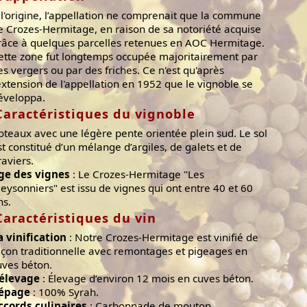
 l'origine, l’appellation ne comprenait que la commune
e Crozes-Hermitage, en raison de sa notoriété acquise
râce à quelques parcelles retenues en AOC Hermitage.
ette zone fut longtemps occupée majoritairement par
es vergers ou par des friches. Ce n'est qu'après
'extension de l'appellation en 1952 que le vignoble se
éveloppa.
Caractéristiques du vignoble
oteaux avec une légère pente orientée plein sud. Le sol
st constitué d’un mélange d’argiles, de galets et de
raviers.
ge des vignes
: Le Crozes-Hermitage "Les
eysonniers" est issu de vignes qui ont entre 40 et 60
ns.
Caractéristiques du vin
a vinification
: Notre Crozes-Hermitage est vinifié de
açon traditionnelle avec remontages et pigeages en
uves béton.
'élevage
: Élevage d’environ 12 mois en cuves béton.
épage
: 100% Syrah.
ccords culinaires
: Carbonnade de mouton,