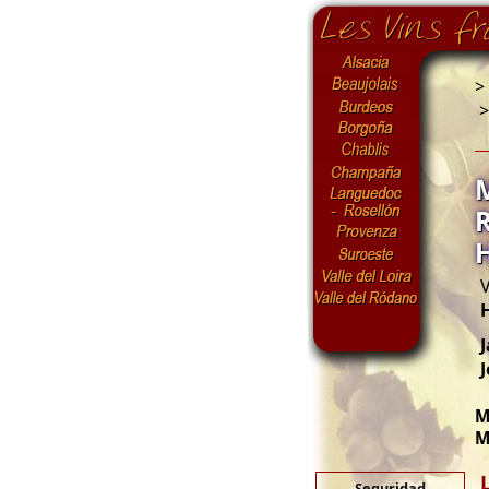
>
V
J
M
M
Seguridad