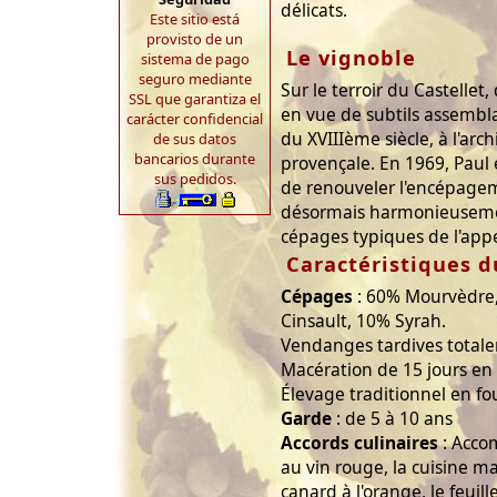
délicats.
Este sitio está
provisto de un
Le vignoble
sistema de pago
seguro mediante
Sur le terroir du Castellet
SSL que garantiza el
en vue de subtils assemb
carácter confidencial
du XVIIIème siècle, à l'ar
de sus datos
bancarios durante
provençale. En 1969, Paul 
sus pedidos.
de renouveler l'encépage
désormais harmonieuseme
cépages typiques de l'appe
Caractéristiques d
Cépages
: 60% Mourvèdre
Cinsault, 10% Syrah.
Vendanges tardives total
Macération de 15 jours en 
Élevage traditionnel en fo
Garde
: de 5 à 10 ans
Accords culinaires
: Acco
au vin rouge, la cuisine mar
canard à l'orange, le feuill