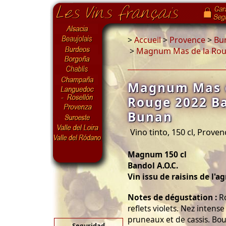
>
Accueil
>
Provence
>
Bu
>
Magnum Mas de la Rouv
Magnum Mas d
Rouge 2022 Ba
Bunan
Vino tinto, 150 cl, Prove
Magnum 150 cl
Bandol A.O.C.
Vin issu de raisins de l'a
Notes de dégustation :
Ro
reflets violets. Nez inten
pruneaux et de cassis. Bo
Seguridad