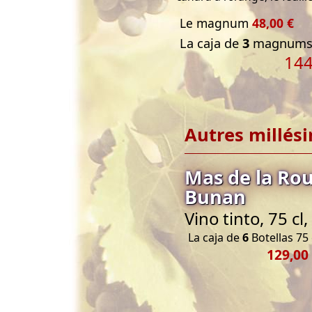
Le magnum
48,00 €
La caja de
3
magnums 
144
Autres millés
Mas de la Ro
Bunan
Vino tinto, 75 c
La caja de
6
Botellas 75 
129,00