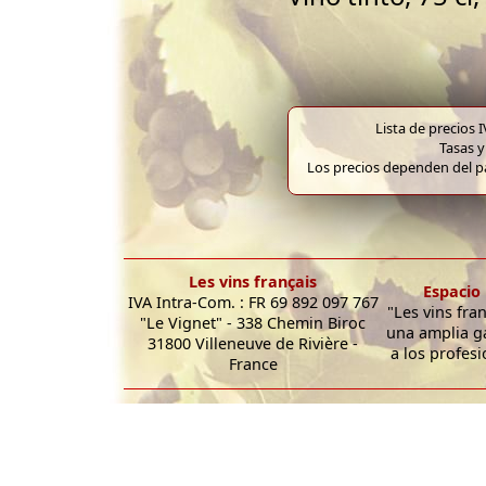
Lista de precios 
Tasas y
Los precios dependen del pa
Les vins français
Espacio 
IVA Intra-Com. : FR 69 892 097 767
"Les vins fra
"Le Vignet" - 338 Chemin Biroc
una amplia g
31800 Villeneuve de Rivière -
a los profesi
France