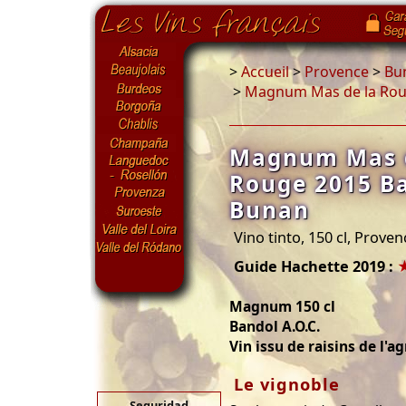
>
Accueil
>
Provence
>
Bu
>
Magnum Mas de la Rouv
Magnum Mas d
Rouge 2015 Ba
Bunan
Vino tinto, 150 cl, Prove
Guide Hachette 2019 :
Magnum 150 cl
Bandol A.O.C.
Vin issu de raisins de l'a
Le vignoble
Seguridad