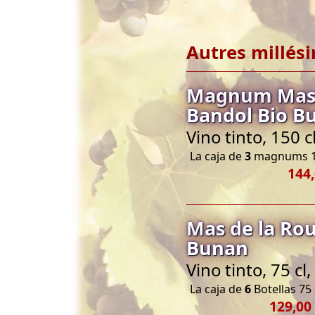
Autres millés
Magnum Mas d
Bandol Bio B
Vino tinto, 150 
La caja de
3
magnums 1
144,
Mas de la Ro
Bunan
Vino tinto, 75 c
La caja de
6
Botellas 75 
129,00