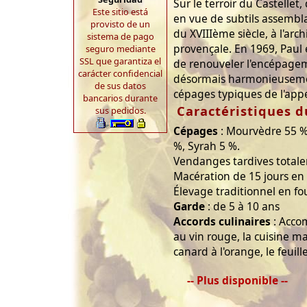
Sur le terroir du Castellet
Este sitio está
en vue de subtils assemb
provisto de un
du XVIIIème siècle, à l'ar
sistema de pago
provençale. En 1969, Paul 
seguro mediante
SSL que garantiza el
de renouveler l'encépage
carácter confidencial
désormais harmonieuseme
de sus datos
cépages typiques de l'appe
bancarios durante
Caractéristiques d
sus pedidos.
Cépages
: Mourvèdre 55 %
%, Syrah 5 %.
Vendanges tardives total
Macération de 15 jours en 
Élevage traditionnel en fo
Garde
: de 5 à 10 ans
Accords culinaires
: Acco
au vin rouge, la cuisine mar
canard à l'orange, le feuill
-- Plus disponible --