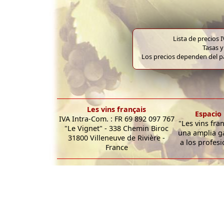
Lista de precios 
Tasas y
Los precios dependen del pa
Les vins français
Espacio 
IVA Intra-Com. : FR 69 892 097 767
"Les vins fra
"Le Vignet" - 338 Chemin Biroc
una amplia g
31800 Villeneuve de Rivière -
a los profesi
France