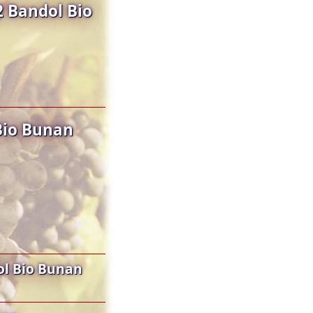
 Bandol Bio
Bio Bunan
ol Bio Bunan