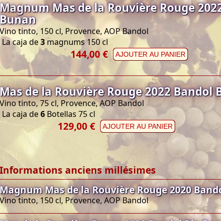
Magnum Mas de la Rouvière Rouge 2022
Bunan
Vino tinto, 150 cl, Provence, AOP Bandol
La caja de
3
magnums 150 cl
144,00 €
AJOUTER AU PANIER
Mas de la Rouvière Rouge 2022 Bandol 
Vino tinto, 75 cl, Provence, AOP Bandol
La caja de
6
Botellas 75 cl
129,00 €
AJOUTER AU PANIER
Informations anciens millésimes
Magnum Mas de la Rouvière Rouge 2020 Band
Vino tinto, 150 cl, Provence, AOP Bandol