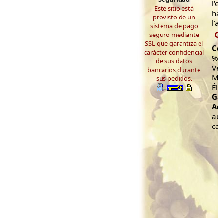
l
Este sitio está
h
provisto de un
l'
sistema de pago
seguro mediante
SSL que garantiza el
C
carácter confidencial
%
de sus datos
V
bancarios durante
M
sus pedidos.
É
G
A
a
c