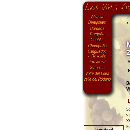
>
V
B
V
S
v
X
E
Seguridad