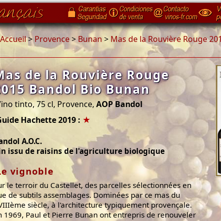
Accueil
>
Provence
>
Bunan
>
Mas de la Rouvière Rouge 20
Mas de la Rouvière Rouge
2015 Bandol Bio Bunan
ino tinto, 75 cl, Provence,
AOP Bandol
Guide Hachette 2019 :
★
andol A.O.C.
in issu de raisins de l'agriculture biologique
Le vignoble
ur le terroir du Castellet, des parcelles sélectionnées en
ue de subtils assemblages. Dominées par ce mas du
VIIIème siècle, à l'architecture typiquement provençale.
n 1969, Paul et Pierre Bunan ont entrepris de renouveler