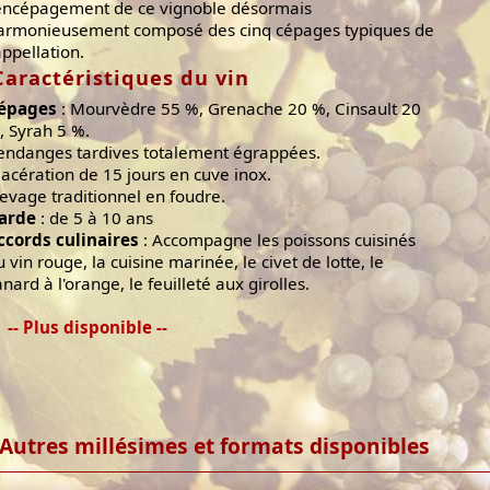
'encépagement de ce vignoble désormais
armonieusement composé des cinq cépages typiques de
appellation.
Caractéristiques du vin
épages
: Mourvèdre 55 %, Grenache 20 %, Cinsault 20
, Syrah 5 %.
endanges tardives totalement égrappées.
acération de 15 jours en cuve inox.
levage traditionnel en foudre.
arde
: de 5 à 10 ans
ccords culinaires
: Accompagne les poissons cuisinés
u vin rouge, la cuisine marinée, le civet de lotte, le
anard à l'orange, le feuilleté aux girolles.
-- Plus disponible --
Autres millésimes et formats disponibles