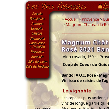
>
Accueil
>
Provence
>
Bu
>
Magnum Château la Rou
Magnum Châte
Rosé 2021 Ban
Vino rosado, 150 cl, Pro
Coup de Coeur du Guide
Bandol A.O.C. Rosé - Mag
Vin issu de raisins de l'a
Le vignoble
Les ceps les plus anciens,
vins de longue garde qui e
Mourvèdre. Bastide du XVI
Seguridad