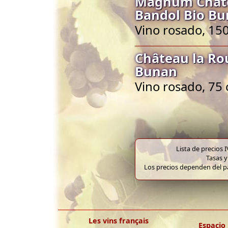
Magnum Châte
Bandol Bio B
Vino rosado, 150
Château la Ro
Bunan
Vino rosado, 75 
Lista de precios 
Tasas y
Los precios dependen del pa
Les vins français
Espacio 