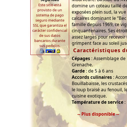
Este sitio está
domine un coteau taillé d
provisto de un
exposées plein sud, la vue
sistema de pago
calcaires dominant le “Bec d
seguro mediante
famille depuis 1969, ce vi
SSL que garantiza el
cinquantenaires. Ses étroi
carácter confidencial
de sus datos
assez larges pour recevoir 
bancarios durante
grimpent face au soleil ju
sus pedidos.
Caractéristiques d
Cépages
: Assemblage de 
Grenache.
Garde
: de 5 à 6 ans
Accords culinaires
: Acco
Bouillabaisse, les crustacé
le loup braisé au fenouil, 
cuisine exotique.
Température de service
:
-- Plus disponible --