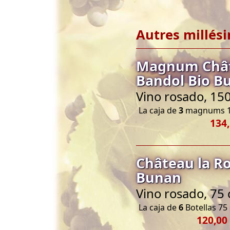
Autres millés
Magnum Châte
Bandol Bio B
Vino rosado, 150
La caja de
3
magnums 1
134,
Château la Ro
Bunan
Vino rosado, 75 
La caja de
6
Botellas 75 
120,00