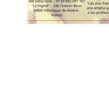
IVA Intra-Com. : FR 69 892 097 767
"Les vins fra
"Le Vignet" - 338 Chemin Biroc
una amplia g
31800 Villeneuve de Rivière -
a los profesi
France