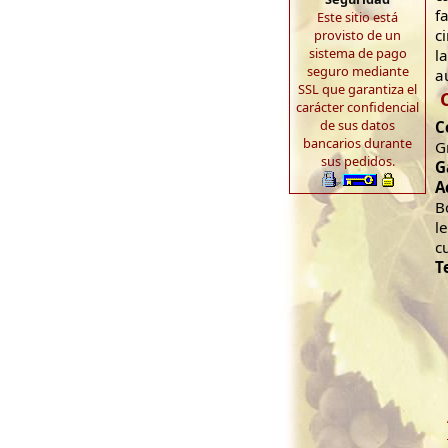
f
Este sitio está
c
provisto de un
sistema de pago
l
seguro mediante
a
SSL que garantiza el
carácter confidencial
de sus datos
C
bancarios durante
G
sus pedidos.
G
A
B
l
c
T