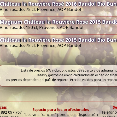
Château la Rouvière Rosé 2016 Bandol Bio Bu
Vino rosado, 75 cl, Provence, AOP Bandol
Magnum Château la Rouvière Rose 2015 Bando
Vino rosado, 150 cl, Provence, AOP Bandol
Château la Rouvière Rose 2015 Bandol Bio Bu
Vino rosado, 75 cl, Provence, AOP Bandol
Lista de precios IVA incluido, gastos de reparto y de aduana no
Tasas y gastos de envió calculados en el pedido final
Los precios dependen del país de reparto. Precios válidos para un repar
çais
Se
Espacio para los profesionales
9 892 097 767
Teléfono
"Les vins français" pone a sus disposición