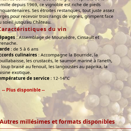
amille depuis 1969, ce vignoble est riche de pieds
inquantenaires. Ses étroites restanques, tout juste assez
arges pour recevoir trois rangs de vignes, grimpent face
u soleil jusqu'au Château.
Caractéristiques du vin
épages
: Assemblage de Mourvèdre, Cinsault et
renache.
arde
: de 5 à 6 ans
ccords culinaires
: Accompagne la Bourride, la
ouillabaisse, les crustacés, le saumon mariné à l'aneth,
e loup braisé au fenouil, les langoustes au paprika, la
uisine exotique.
empérature de service
: 12-14°C
-- Plus disponible --
Autres millésimes et formats disponibles