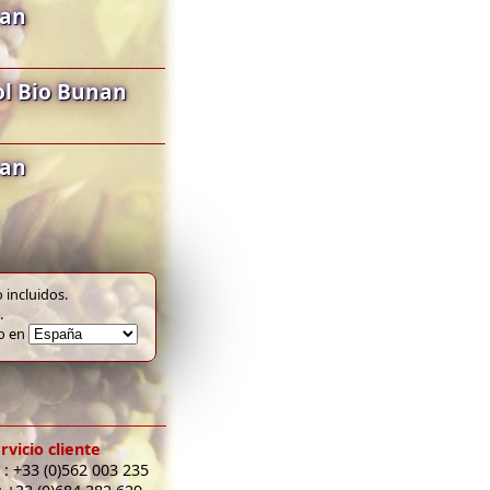
nan
l Bio Bunan
nan
 incluidos.
.
to en
rvicio cliente
 : +33 (0)562 003 235