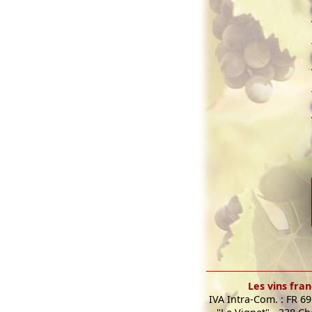
Les vins fran
IVA Intra-Com. : FR 6