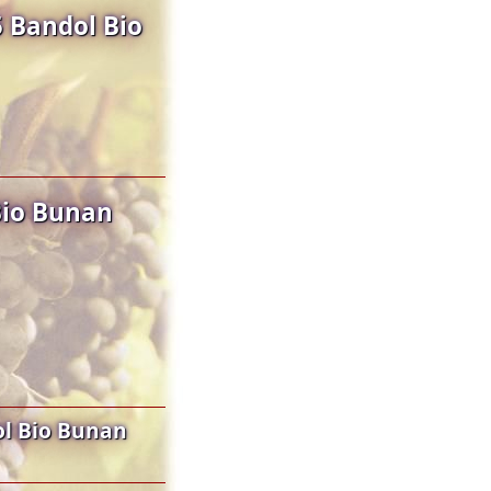
 Bandol Bio
Bio Bunan
l Bio Bunan