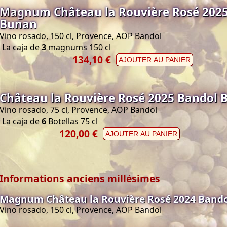
Magnum Château la Rouvière Rosé 2025
Bunan
Vino rosado, 150 cl, Provence, AOP Bandol
La caja de
3
magnums 150 cl
134,10 €
AJOUTER AU PANIER
Château la Rouvière Rosé 2025 Bandol 
Vino rosado, 75 cl, Provence, AOP Bandol
La caja de
6
Botellas 75 cl
120,00 €
AJOUTER AU PANIER
Informations anciens millésimes
Magnum Château la Rouvière Rosé 2024 Bando
Vino rosado, 150 cl, Provence, AOP Bandol