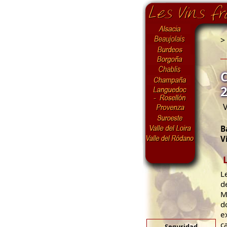
>
V
B
V
L
d
M
d
e
c
Seguridad