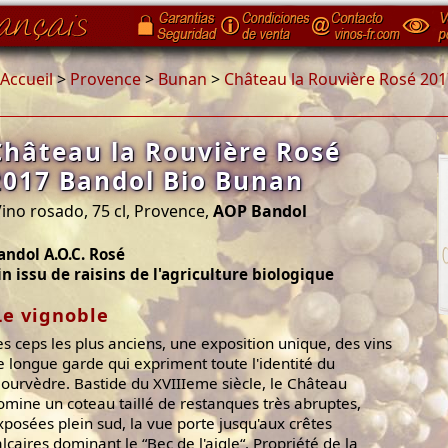
Accueil
>
Provence
>
Bunan
>
Château la Rouvière Rosé 20
Château la Rouvière Rosé
2017 Bandol Bio Bunan
ino rosado, 75 cl, Provence,
AOP Bandol
andol A.O.C. Rosé
in issu de raisins de l'agriculture biologique
Le vignoble
es ceps les plus anciens, une exposition unique, des vins
e longue garde qui expriment toute l'identité du
ourvèdre. Bastide du XVIIIeme siècle, le Château
omine un coteau taillé de restanques très abruptes,
xposées plein sud, la vue porte jusqu'aux crêtes
alcaires dominant le “Bec de l'aigle“. Propriété de la