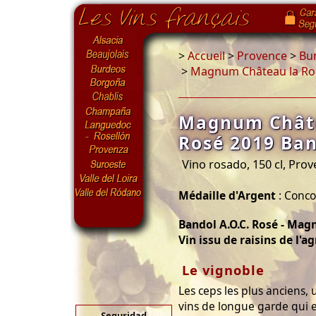
>
Accueil
>
Provence
>
Bu
>
Magnum Château la Rou
Magnum Châte
Rosé 2019 Ban
Vino rosado, 150 cl, Pro
Médaille d'Argent
: Conco
Bandol A.O.C. Rosé - Mag
Vin issu de raisins de l'a
Le vignoble
Les ceps les plus anciens,
vins de longue garde qui e
Seguridad