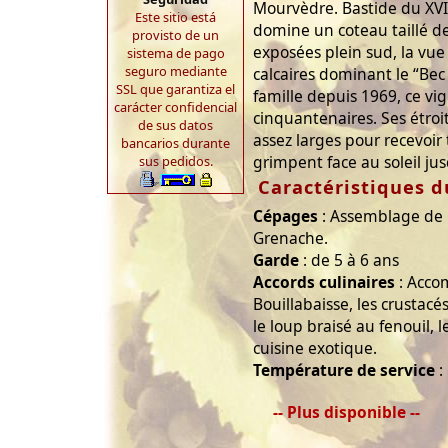
Mourvèdre. Bastide du XVI
Este sitio está
domine un coteau taillé d
provisto de un
exposées plein sud, la vue
sistema de pago
seguro mediante
calcaires dominant le “Bec d
SSL que garantiza el
famille depuis 1969, ce vi
carácter confidencial
cinquantenaires. Ses étroi
de sus datos
assez larges pour recevoir 
bancarios durante
grimpent face au soleil ju
sus pedidos.
Caractéristiques d
Cépages
: Assemblage de 
Grenache.
Garde
: de 5 à 6 ans
Accords culinaires
: Acco
Bouillabaisse, les crustacé
le loup braisé au fenouil, 
cuisine exotique.
Température de service
:
-- Plus disponible --