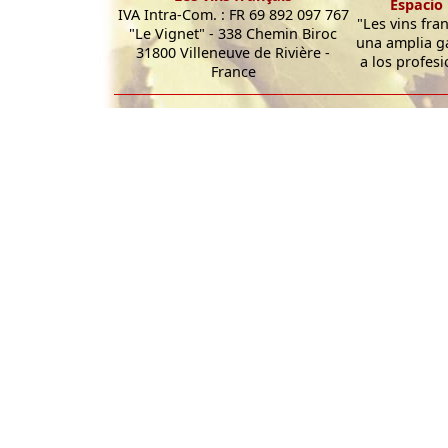
Espacio 
IVA Intra-Com. : FR 69 892 097 767
"Les vins fra
"Le Vignet" - 338 Chemin Biroc
una amplia g
31800 Villeneuve de Rivière -
a los profesi
France