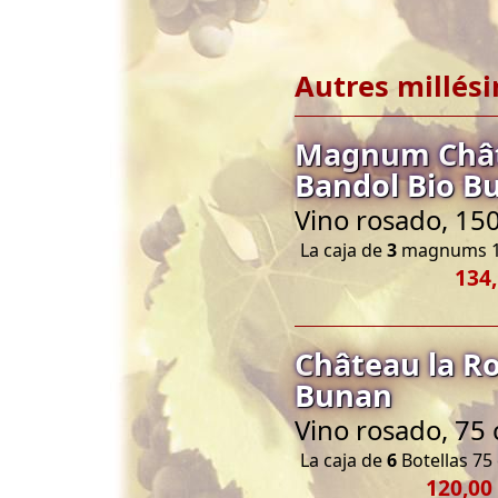
Autres millés
Magnum Châte
Bandol Bio B
Vino rosado, 150
La caja de
3
magnums 1
134,
Château la Ro
Bunan
Vino rosado, 75 
La caja de
6
Botellas 75 
120,00