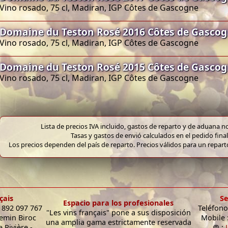
Vino rosado, 75 cl, Madiran, IGP Côtes de Gascogne
Domaine du Teston Rosé 2016 Côtes de Gasco
Vino rosado, 75 cl, Madiran, IGP Côtes de Gascogne
Domaine du Teston Rosé 2015 Côtes de Gasco
Vino rosado, 75 cl, Madiran, IGP Côtes de Gascogne
Lista de precios IVA incluido, gastos de reparto y de aduana no
Tasas y gastos de envió calculados en el pedido final
Los precios dependen del país de reparto. Precios válidos para un repar
çais
Se
Espacio para los profesionales
9 892 097 767
Teléfono
"Les vins français" pone a sus disposición
hemin Biroc
Mobile 
una amplia gama estrictamente reservada
 Rivière -
@ :