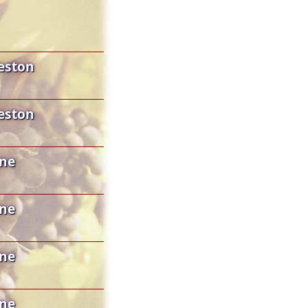
Teston
Teston
gne
gne
gne
gne