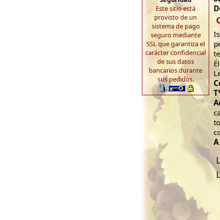
D
Este sitio está
provisto de un
sistema de pago
I
seguro mediante
p
SSL que garantiza el
carácter confidencial
t
de sus datos
É
bancarios durante
L
sus pedidos.
C
T
A
c
t
c
A