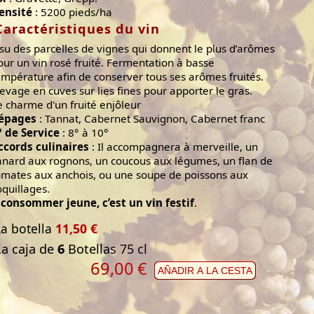
ensité
: 5200 pieds/ha
Caractéristiques du vin
ssu des parcelles de vignes qui donnent le plus d’arômes
our un vin rosé fruité. Fermentation à basse
empérature afin de conserver tous ses arômes fruités.
levage en cuves sur lies fines pour apporter le gras.
e charme d'un fruité enjôleur
épages
: Tannat, Cabernet Sauvignon, Cabernet franc
° de Service
: 8° à 10°
ccords culinaires
: Il accompagnera à merveille, un
anard aux rognons, un coucous aux légumes, un flan de
omates aux anchois, ou une soupe de poissons aux
oquillages.
 consommer jeune, c’est un vin festif
.
La botella
11,50 €
La caja de
6
Botellas 75 cl
69,00
€
AÑADIR A LA CESTA