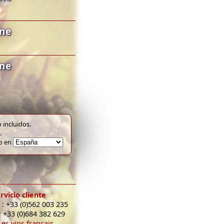
gne
gne
 incluidos.
.
to en
rvicio cliente
 : +33 (0)562 003 235
: +33 (0)684 382 629
Les vins français