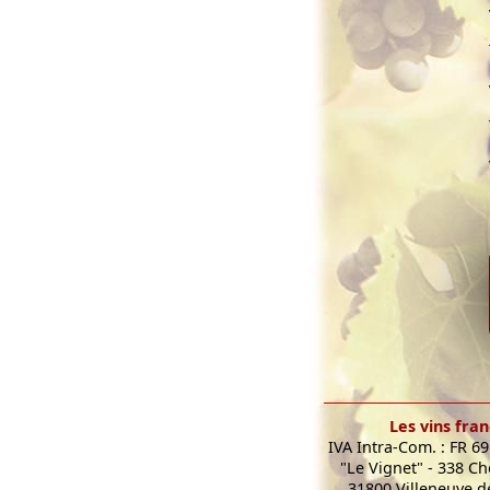
Les vins fran
IVA Intra-Com. : FR 6
"Le Vignet" - 338 C
31800 Villeneuve de