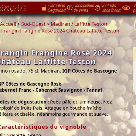
Accueil
>
Sud-Ouest
>
Madiran / Laffitte Teston
>
Frangin Frangine Rosé 2024 Château Laffitte Teston
Frangin Frangine Rosé 2024
Château Laffitte Teston
ino rosado, 75 cl, Madiran,
IGP Côtes de Gascogne
GP Côtes de Gascogne Rosé
abernet Franc - Cabernet Sauvignon - Tannat
otes de dégustation :
Robe pâle et lumineuse. Nez
xplosif de fruits frais. Attaque en bouche fraîche,
élicate et ciselée, néanmoins gourmande et suave.
Caractéristiques du vignoble
ol
: Gravette, Grepp.