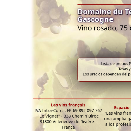
Domaine du Te
Gascogne
Vino rosado, 75 
Lista de precios 
Tasas y
Los precios dependen del pa
Les vins français
Espacio 
IVA Intra-Com. : FR 69 892 097 767
"Les vins fra
"Le Vignet" - 338 Chemin Biroc
una amplia g
31800 Villeneuve de Rivière -
a los profesi
France