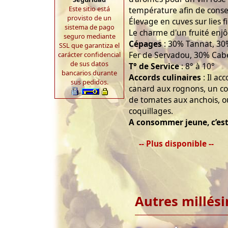
Este sitio está
température afin de conser
provisto de un
Élevage en cuves sur lies f
sistema de pago
Le charme d'un fruité enjô
seguro mediante
Cépages
: 30% Tannat, 30
SSL que garantiza el
Fer de Servadou, 30% Cabe
carácter confidencial
de sus datos
T° de Service
: 8° à 10°
bancarios durante
Accords culinaires
: Il ac
sus pedidos.
canard aux rognons, un co
de tomates aux anchois, o
coquillages.
A consommer jeune, c’est 
-- Plus disponible --
Autres millés