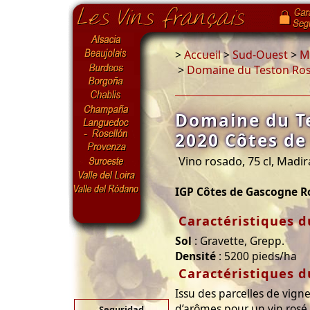
>
Accueil
>
Sud-Ouest
>
Ma
>
Domaine du Teston Ros
Domaine du T
2020 Côtes d
Vino rosado, 75 cl, Madi
IGP Côtes de Gascogne R
Caractéristiques d
Sol
: Gravette, Grepp.
Densité
: 5200 pieds/ha
Caractéristiques d
Issu des parcelles de vign
d’arômes pour un vin rosé 
Seguridad