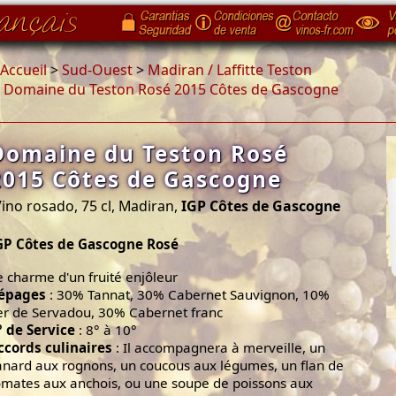
Accueil
>
Sud-Ouest
>
Madiran / Laffitte Teston
>
Domaine du Teston Rosé 2015 Côtes de Gascogne
Domaine du Teston Rosé
2015 Côtes de Gascogne
ino rosado, 75 cl, Madiran,
IGP Côtes de Gascogne
GP Côtes de Gascogne Rosé
e charme d'un fruité enjôleur
épages
: 30% Tannat, 30% Cabernet Sauvignon, 10%
er de Servadou, 30% Cabernet franc
° de Service
: 8° à 10°
ccords culinaires
: Il accompagnera à merveille, un
anard aux rognons, un coucous aux légumes, un flan de
omates aux anchois, ou une soupe de poissons aux