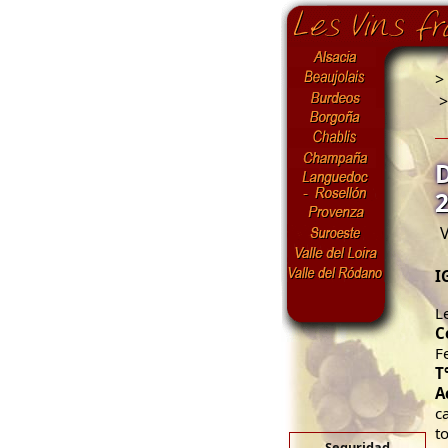
>
V
I
L
C
F
T
A
c
t
Seguridad