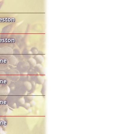
Teston
Teston
gne
gne
gne
gne