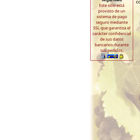
c
Este sitio está
provisto de un
sistema de pago
seguro mediante
SSL que garantiza el
carácter confidencial
de sus datos
bancarios durante
sus pedidos.