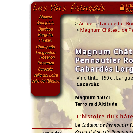
>
Accueil
>
Languedoc-Rou
>
Magnum Château de Pen
Magnum Chât
Pennautier R
Cabardès Lorg
Vino tinto, 150 cl, Langu
Cabardès
Magnum 150 cl
Terroirs d'Altitude
L'histoire du Chât
Le
Château de Pennautier
fu
Bernard Reich de Pennautie
Seguridad