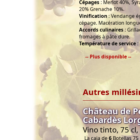
Cépages
: Merlot 40%, Sy
20% Grenache 10%.
Vinification
: Vendange ég
cépage. Macération longue 
Accords culinaires
: Grill
fromages à pâte dure.
Température de service
:
-- Plus disponible --
Autres millés
Château de P
Cabardès Lorg
Vino tinto, 75 c
La caja de
6
Botellas 75 