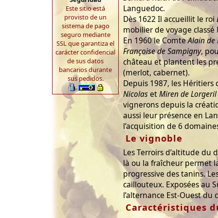
Languedoc.
Este sitio está
provisto de un
Dès 1622 Il accueillit le roi
sistema de pago
mobilier de voyage class
seguro mediante
En 1960 le Comte
Alain de 
SSL que garantiza el
Françoise de Sampigny
, po
carácter confidencial
de sus datos
château et plantent les pr
bancarios durante
(merlot, cabernet).
sus pedidos.
Depuis 1987, les Héritiers 
Nicolas
et
Miren de Lorgeril
vignerons depuis la créat
aussi leur présence en La
l’acquisition de 6 domaines
Le vignoble
Les Terroirs d’altitude du
là ou la fraîcheur permet 
progressive des tanins. Les
caillouteux. Exposées au S
l’alternance Est-Ouest du c
Caractéristiques d