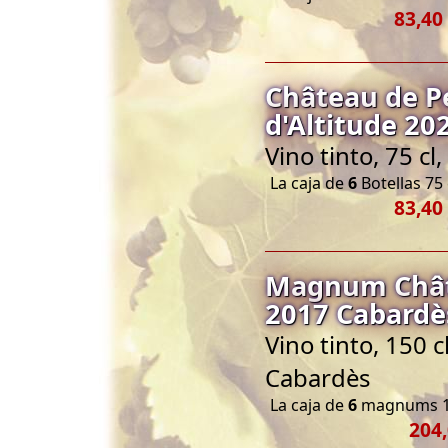
83,40
Château de P
d'Altitude 20
Vino tinto, 75 c
La caja de
6
Botellas 75 
83,40
Magnum Chât
2017 Cabardès
Vino tinto, 150 
Cabardès
La caja de
6
magnums 1
204,