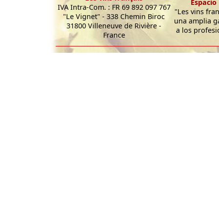
Espacio 
IVA Intra-Com. : FR 69 892 097 767
"Les vins fra
"Le Vignet" - 338 Chemin Biroc
una amplia g
31800 Villeneuve de Rivière -
a los profesi
France