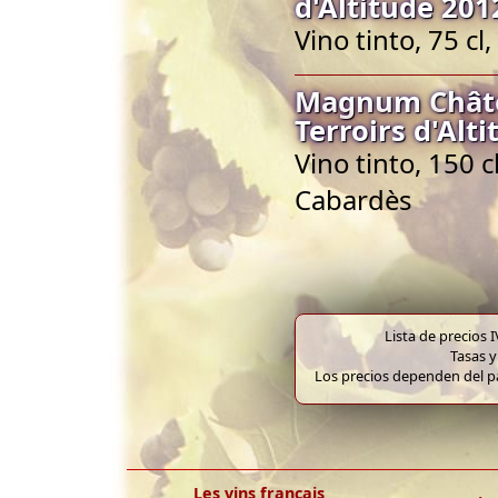
d'Altitude 201
Vino tinto, 75 c
Magnum Châte
Terroirs d'Alt
Vino tinto, 150 
Cabardès
Lista de precios 
Tasas y
Los precios dependen del pa
Les vins français