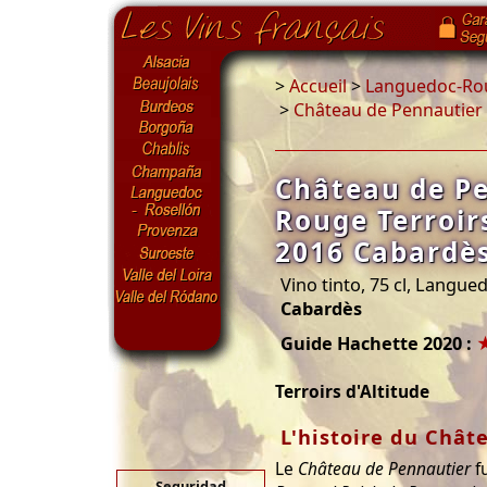
>
Accueil
>
Languedoc-Rou
>
Château de Pennautier 
Château de P
Rouge Terroirs
2016 Cabardès
Vino tinto, 75 cl, Langue
Cabardès
Guide Hachette 2020 :
Terroirs d'Altitude
L'histoire du Chât
Le
Château de Pennautier
fu
Seguridad