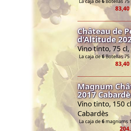
La caja de
6
Botellas 75 
83,40
Château de P
d'Altitude 20
Vino tinto, 75 c
La caja de
6
Botellas 75 
83,40
Magnum Chât
2017 Cabardès
Vino tinto, 150 
Cabardès
La caja de
6
magnums 1
204,