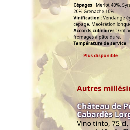
Cépages
: Merlot 40%, Sy
20% Grenache 10%.
Vinification
: Vendange ég
cépage. Macération longue 
Accords culinaires
: Grill
fromages à pâte dure.
Température de service
:
-- Plus disponible --
Autres millés
Château de P
Cabardès Lorg
Vino tinto, 75 c