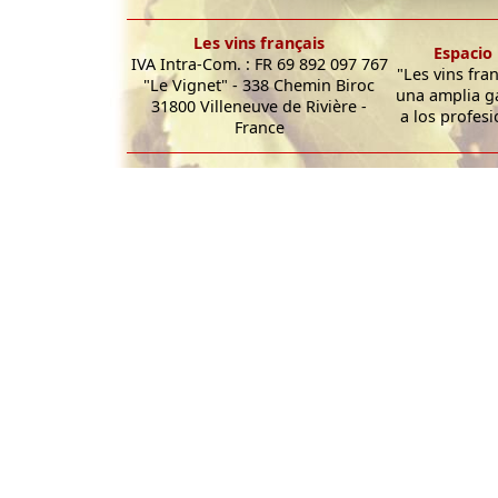
Les vins français
Espacio 
IVA Intra-Com. : FR 69 892 097 767
"Les vins fra
"Le Vignet" - 338 Chemin Biroc
una amplia g
31800 Villeneuve de Rivière -
a los profesi
France