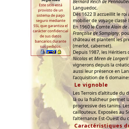
Bernard Reich de Pennautie
Este sitio está
Languedoc.
provisto de un
Dès 1622 Il accueillit le roi
sistema de pago
mobilier de voyage class
seguro mediante
SSL que garantiza el
En 1960 le Comte
Alain de 
carácter confidencial
Françoise de Sampigny
, po
de sus datos
château et plantent les pr
bancarios durante
(merlot, cabernet).
sus pedidos.
Depuis 1987, les Héritiers 
Nicolas
et
Miren de Lorgeril
vignerons depuis la créat
aussi leur présence en La
l’acquisition de 6 domaines
Le vignoble
Les Terroirs d’altitude du
là ou la fraîcheur permet 
progressive des tanins. Les
caillouteux. Exposées au S
l’alternance Est-Ouest du c
Caractéristiques d