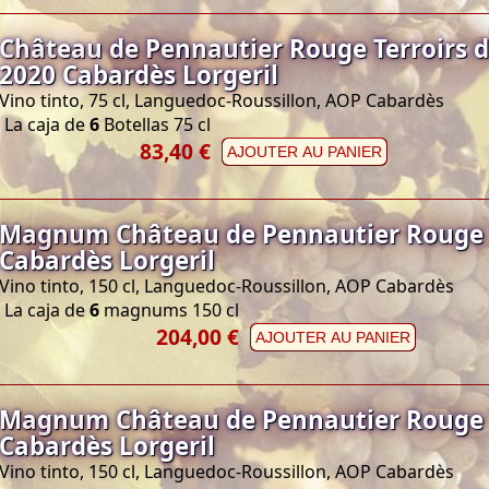
Château de Pennautier Rouge Terroirs d
2020 Cabardès Lorgeril
Vino tinto, 75 cl, Languedoc-Roussillon, AOP Cabardès
La caja de
6
Botellas 75 cl
83,40 €
AJOUTER AU PANIER
Magnum Château de Pennautier Rouge 
Cabardès Lorgeril
Vino tinto, 150 cl, Languedoc-Roussillon, AOP Cabardès
La caja de
6
magnums 150 cl
204,00 €
AJOUTER AU PANIER
Magnum Château de Pennautier Rouge 
Cabardès Lorgeril
Vino tinto, 150 cl, Languedoc-Roussillon, AOP Cabardès