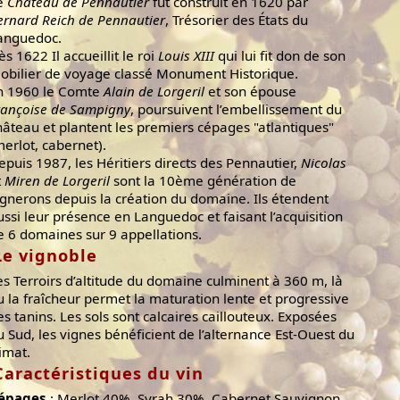
e
Château de Pennautier
fut construit en 1620 par
ernard Reich de Pennautier
, Trésorier des États du
anguedoc.
ès 1622 Il accueillit le roi
Louis XIII
qui lui fit don de son
obilier de voyage classé Monument Historique.
n 1960 le Comte
Alain de Lorgeril
et son épouse
rançoise de Sampigny
, poursuivent l’embellissement du
hâteau et plantent les premiers cépages "atlantiques"
merlot, cabernet).
epuis 1987, les Héritiers directs des Pennautier,
Nicolas
t
Miren de Lorgeril
sont la 10ème génération de
ignerons depuis la création du domaine. Ils étendent
ussi leur présence en Languedoc et faisant l’acquisition
e 6 domaines sur 9 appellations.
Le vignoble
es Terroirs d’altitude du domaine culminent à 360 m, là
u la fraîcheur permet la maturation lente et progressive
es tanins. Les sols sont calcaires caillouteux. Exposées
u Sud, les vignes bénéficient de l’alternance Est-Ouest du
limat.
Caractéristiques du vin
épages
: Merlot 40%, Syrah 30%, Cabernet Sauvignon