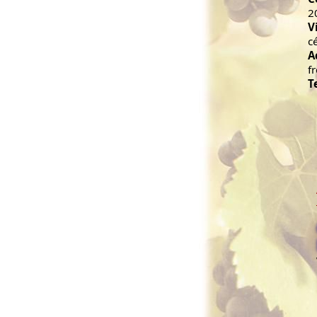
2
V
c
A
f
T