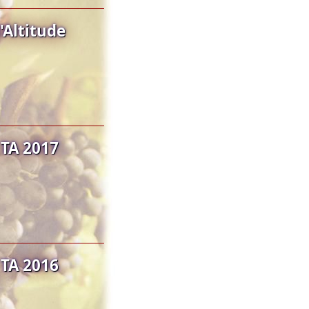
'Altitude
TA 2017
TA 2016