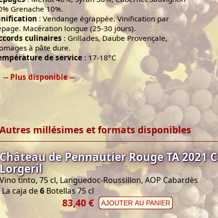
0% Grenache 10%.
inification
: Vendange égrappée. Vinification par
épage. Macération longue (25-30 jours).
ccords culinaires
: Grillades, Daube Provençale,
romages à pâte dure.
empérature de service
: 17-18°C
-- Plus disponible --
Autres millésimes et formats disponibles
Château de Pennautier Rouge TA 2021 
Lorgeril
Vino tinto, 75 cl, Languedoc-Roussillon, AOP Cabardès
La caja de
6
Botellas 75 cl
83,40 €
AJOUTER AU PANIER