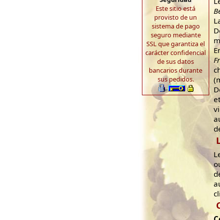
L
Este sitio está
B
provisto de un
L
sistema de pago
D
seguro mediante
m
SSL que garantiza el
E
carácter confidencial
F
de sus datos
c
bancarios durante
sus pedidos.
(
D
e
v
a
d
L
o
d
a
c
C