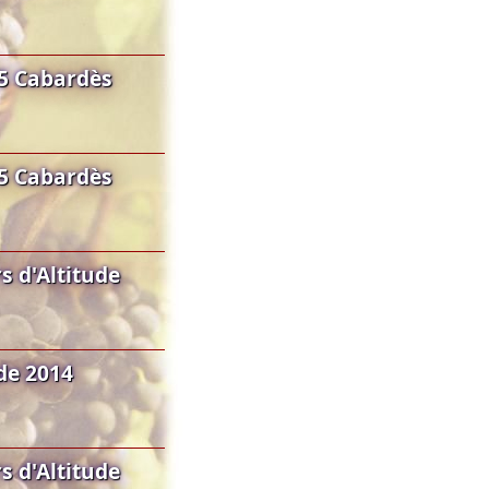
5 Cabardès
5 Cabardès
 d'Altitude
de 2014
 d'Altitude