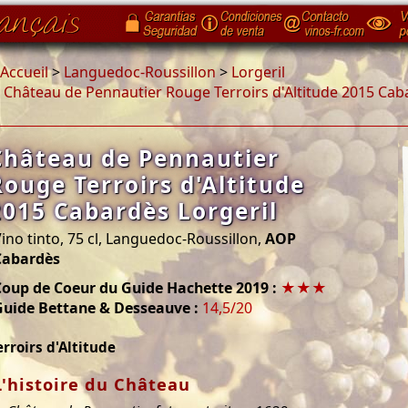
Accueil
>
Languedoc-Roussillon
>
Lorgeril
>
Château de Pennautier Rouge Terroirs d'Altitude 2015 Cab
Château de Pennautier
Rouge Terroirs d'Altitude
2015 Cabardès Lorgeril
ino tinto, 75 cl, Languedoc-Roussillon,
AOP
Cabardès
Coup de Coeur du Guide Hachette 2019 :
★★★
Guide Bettane & Desseauve :
14,5/20
erroirs d'Altitude
L'histoire du Château