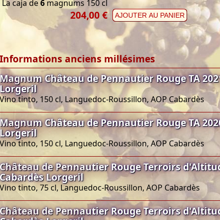
La caja de
6
magnums 150 cl
204,00 €
AJOUTER AU PANIER
Informations anciens millésimes
Magnum Château de Pennautier Rouge TA 202
Lorgeril
Vino tinto, 150 cl, Languedoc-Roussillon, AOP Cabardès
Magnum Château de Pennautier Rouge TA 202
Lorgeril
Vino tinto, 150 cl, Languedoc-Roussillon, AOP Cabardès
Château de Pennautier Rouge Terroirs d'Altitu
Cabardès Lorgeril
Vino tinto, 75 cl, Languedoc-Roussillon, AOP Cabardès
Château de Pennautier Rouge Terroirs d'Altitu