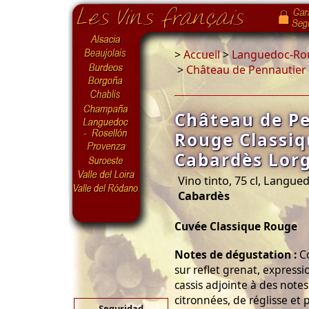
>
Accueil
>
Languedoc-Rou
>
Château de Pennautier 
Château de P
Rouge Classiq
Cabardès Lorg
Vino tinto, 75 cl, Langue
Cabardès
Cuvée Classique Rouge
Notes de dégustation :
Co
sur reflet grenat, expressi
cassis adjointe à des note
citronnées, de réglisse et p
Seguridad