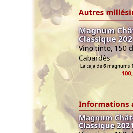
Autres millés
Magnum Chât
Classique 202
Vino tinto, 150 
Cabardès
La caja de
6
magnums 1
100,
Informations 
Magnum Châte
Classique 202