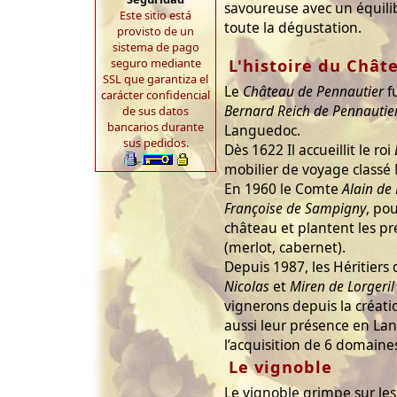
savoureuse avec un équili
Este sitio está
toute la dégustation.
provisto de un
sistema de pago
L'histoire du Chât
seguro mediante
SSL que garantiza el
Le
Château de Pennautier
fu
carácter confidencial
Bernard Reich de Pennautie
de sus datos
bancarios durante
Languedoc.
sus pedidos.
Dès 1622 Il accueillit le roi
mobilier de voyage class
En 1960 le Comte
Alain de 
Françoise de Sampigny
, po
château et plantent les pr
(merlot, cabernet).
Depuis 1987, les Héritiers 
Nicolas
et
Miren de Lorgeril
vignerons depuis la créat
aussi leur présence en La
l’acquisition de 6 domaines
Le vignoble
Le vignoble grimpe sur les