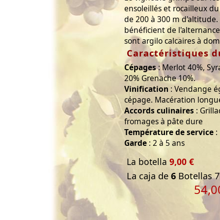
ensoleillés et rocailleux 
de 200 à 300 m d'altitude.
bénéficient de l'alternance
sont argilo calcaires à dom
Caractéristiques d
Cépages
: Merlot 40%, Sy
20% Grenache 10%.
Vinification
: Vendange ég
cépage. Macération longue
Accords culinaires
: Grill
fromages à pâte dure
Température de service
:
Garde
: 2 à 5 ans
La botella
9,00 €
La caja de
6
Botellas 7
54,0