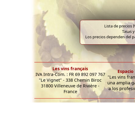
Lista de precios 
Tasas y
Los precios dependen del pa
Les vins français
Espacio 
IVA Intra-Com. : FR 69 892 097 767
"Les vins fra
"Le Vignet" - 338 Chemin Biroc
una amplia g
31800 Villeneuve de Rivière -
a los profesi
France