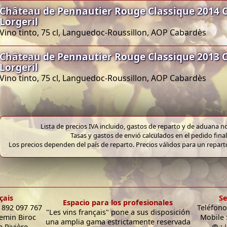
Château de Pennautier Rouge Classique 2014 
Lorgeril
Vino tinto, 75 cl, Languedoc-Roussillon, AOP Cabardès
Château de Pennautier Rouge Classique 2013 
Lorgeril
Vino tinto, 75 cl, Languedoc-Roussillon, AOP Cabardès
Lista de precios IVA incluido, gastos de reparto y de aduana no
Tasas y gastos de envió calculados en el pedido final
Los precios dependen del país de reparto. Precios válidos para un repar
çais
Se
Espacio para los profesionales
9 892 097 767
Teléfono
"Les vins français" pone a sus disposición
hemin Biroc
Mobile 
una amplia gama estrictamente reservada
 Rivière -
@ :