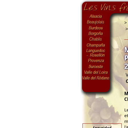
>
V
M
C
L
e
m
l
Seguridad