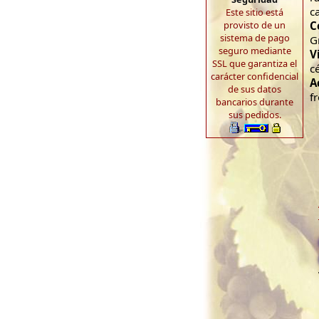
c
Este sitio está
provisto de un
C
sistema de pago
G
seguro mediante
V
SSL que garantiza el
c
carácter confidencial
A
de sus datos
f
bancarios durante
sus pedidos.