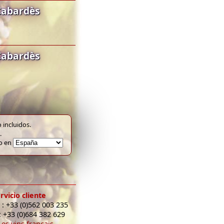
Cabardès
Cabardès
 incluidos.
.
to en
rvicio cliente
 : +33 (0)562 003 235
: +33 (0)684 382 629
Les vins français