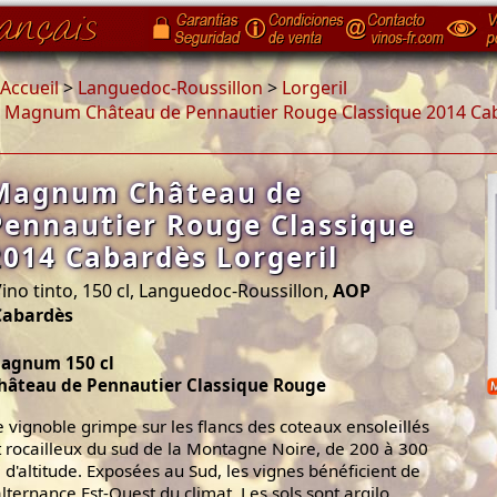
Accueil
>
Languedoc-Roussillon
>
Lorgeril
>
Magnum Château de Pennautier Rouge Classique 2014 Cab
Magnum Château de
Pennautier Rouge Classique
2014 Cabardès Lorgeril
ino tinto, 150 cl, Languedoc-Roussillon,
AOP
Cabardès
agnum 150 cl
hâteau de Pennautier Classique Rouge
e vignoble grimpe sur les flancs des coteaux ensoleillés
t rocailleux du sud de la Montagne Noire, de 200 à 300
 d'altitude. Exposées au Sud, les vignes bénéficient de
'alternance Est-Ouest du climat. Les sols sont argilo