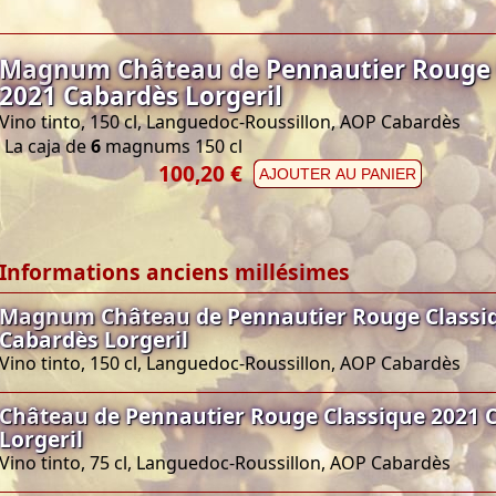
Magnum Château de Pennautier Rouge 
2021 Cabardès Lorgeril
Vino tinto, 150 cl, Languedoc-Roussillon, AOP Cabardès
La caja de
6
magnums 150 cl
100,20 €
AJOUTER AU PANIER
Informations anciens millésimes
Magnum Château de Pennautier Rouge Classi
Cabardès Lorgeril
Vino tinto, 150 cl, Languedoc-Roussillon, AOP Cabardès
Château de Pennautier Rouge Classique 2021 
Lorgeril
Vino tinto, 75 cl, Languedoc-Roussillon, AOP Cabardès