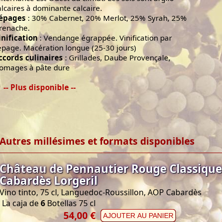
alcaires à dominante calcaire.
épages
: 30% Cabernet, 20% Merlot, 25% Syrah, 25%
renache.
inification
: Vendange égrappée. Vinification par
épage. Macération longue (25-30 jours)
ccords culinaires
: Grillades, Daube Provençale,
romages à pâte dure
-- Plus disponible --
Autres millésimes et formats disponibles
Château de Pennautier Rouge Classique
Cabardès Lorgeril
Vino tinto, 75 cl, Languedoc-Roussillon, AOP Cabardès
La caja de
6
Botellas 75 cl
54,00 €
AJOUTER AU PANIER