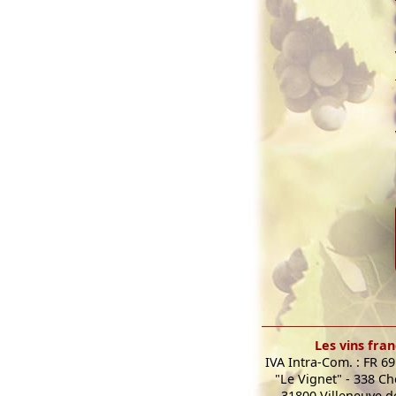
Les vins fran
IVA Intra-Com. : FR 6
"Le Vignet" - 338 C
31800 Villeneuve de