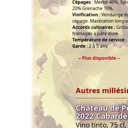
Cépages
: Merlot 40%, Sy
20% Grenache 10%.
Vinification
: Vendange ég
cépage. Macération longue
Accords culinaires
: Grill
fromages à pâte dure
Température de service
:
Garde
: 2 à 5 ans
-- Plus disponible --
Autres millés
Château de P
2022 Cabardès
Vino tinto, 75 c