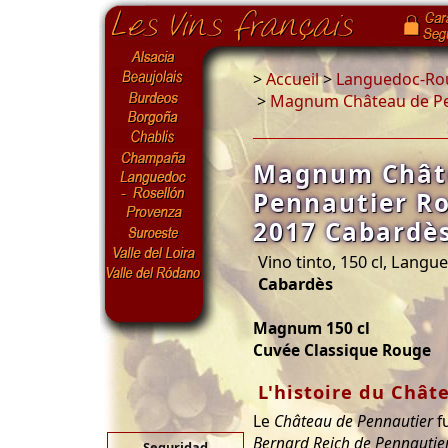
>
Accueil
>
Languedoc-Rou
>
Magnum Château de Pen
Magnum Chât
Pennautier Ro
2017 Cabardès
Vino tinto, 150 cl, Langu
Cabardès
Magnum 150 cl
Cuvée Classique Rouge
L'histoire du Chât
Le
Château de Pennautier
fu
Bernard Reich de Pennautie
Seguridad