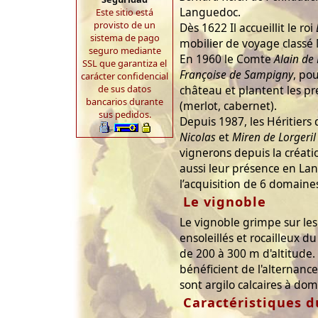
Languedoc.
Este sitio está
provisto de un
Dès 1622 Il accueillit le roi
sistema de pago
mobilier de voyage class
seguro mediante
En 1960 le Comte
Alain de 
SSL que garantiza el
Françoise de Sampigny
, po
carácter confidencial
de sus datos
château et plantent les pr
bancarios durante
(merlot, cabernet).
sus pedidos.
Depuis 1987, les Héritiers 
Nicolas
et
Miren de Lorgeril
vignerons depuis la créat
aussi leur présence en La
l’acquisition de 6 domaines
Le vignoble
Le vignoble grimpe sur les
ensoleillés et rocailleux 
de 200 à 300 m d'altitude.
bénéficient de l'alternance
sont argilo calcaires à dom
Caractéristiques d