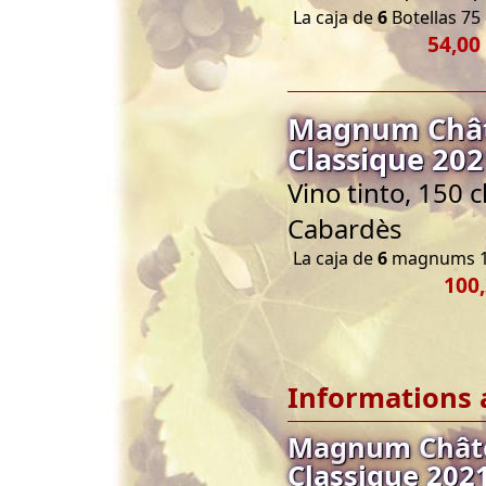
La caja de
6
Botellas 75 
54,00
Magnum Chât
Classique 202
Vino tinto, 150 
Cabardès
La caja de
6
magnums 1
100,
Informations 
Magnum Châte
Classique 202