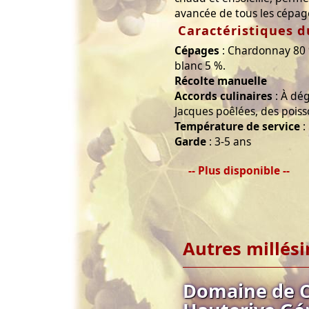
avancée de tous les cépag
Caractéristiques d
Cépages
: Chardonnay 80 
blanc 5 %.
Récolte manuelle
Accords culinaires
: À dég
Jacques poêlées, des poisso
Température de service
:
Garde
: 3-5 ans
-- Plus disponible --
Autres millés
Domaine de C