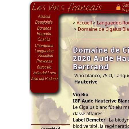
>
Accueil
>
Languedoc-Rou
>
Domaine de Cigalus Bl
Domaine de Ci
2020 Aude Ha
Bertrand
Vino blanco, 75 cl, Lang
Hauterive
Vin Bio
IGP Aude Hauterive Blan
Le Cigalus blanc fût élu m
classe affaires !
Label Demeter
: La biody
biodiversité, la régénérati
Seguridad