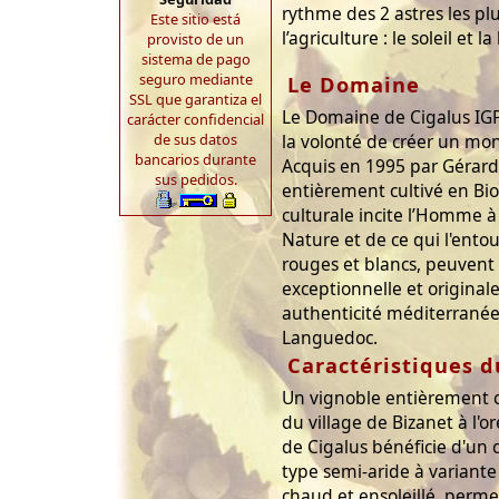
rythme des 2 astres les pl
Este sitio está
l’agriculture : le soleil et la
provisto de un
sistema de pago
seguro mediante
Le Domaine
SSL que garantiza el
Le Domaine de Cigalus IGP
carácter confidencial
de sus datos
la volonté de créer un mond
bancarios durante
Acquis en 1995 par Gérard
sus pedidos.
entièrement cultivé en B
culturale incite l’Homme à
Nature et de ce qui l'ento
rouges et blancs, peuvent 
exceptionnelle et original
authenticité méditerranée
Languedoc.
Caractéristiques d
Un vignoble entièrement 
du village de Bizanet à l'
de Cigalus bénéficie d'un
type semi-aride à variant
chaud et ensoleillé, perm