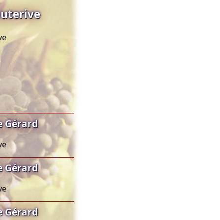
uterive
ve
e Gérard
ve
e Gérard
ve
e Gérard