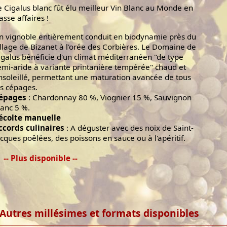
e Cigalus blanc fût élu meilleur Vin Blanc au Monde en
asse affaires !
n vignoble entièrement conduit en biodynamie près du
illage de Bizanet à l'orée des Corbières. Le Domaine de
igalus bénéficie d'un climat méditerranéen "de type
emi-aride à variante printanière tempérée" chaud et
nsoleillé, permettant une maturation avancée de tous
es cépages.
épages
: Chardonnay 80 %, Viognier 15 %, Sauvignon
lanc 5 %.
écolte manuelle
ccords culinaires
: A déguster avec des noix de Saint-
acques poêlées, des poissons en sauce ou à l'apéritif.
-- Plus disponible --
Autres millésimes et formats disponibles