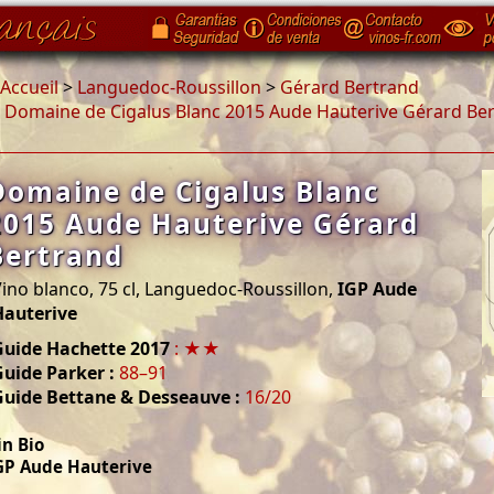
Accueil
>
Languedoc-Roussillon
>
Gérard Bertrand
>
Domaine de Cigalus Blanc 2015 Aude Hauterive Gérard Be
Domaine de Cigalus Blanc
2015 Aude Hauterive Gérard
Bertrand
ino blanco, 75 cl, Languedoc-Roussillon,
IGP Aude
Hauterive
Guide Hachette 2017
: ★★
uide Parker :
88–91
Guide Bettane & Desseauve :
16/20
in Bio
GP Aude Hauterive