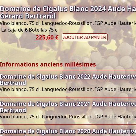
Domaine de Cigalus Blanc 2024 Aude Ha
Gérard Bertrand
Vino blanco, 75 cl, Languedoc-Roussillon, IGP Aude Hauteri
La caja de
6
Botellas 75 cl
225,60 €
AJOUTER AU PANIER
Informations anciens millésimes
Domaine de Cigalus Blanc 2022 Aude Hauteriv
Bertrand
Vino blanco, 75 cl, Languedoc-Roussillon, IGP Aude Hauteri
Domaine de Cigalus Blanc 2021 Aude Hauteriv
Bertrand
Vino blanco, 75 cl, Languedoc-Roussillon, IGP Aude Hauteri
Domaine de Cigalus Blanc 2020 Aude Hauteriv