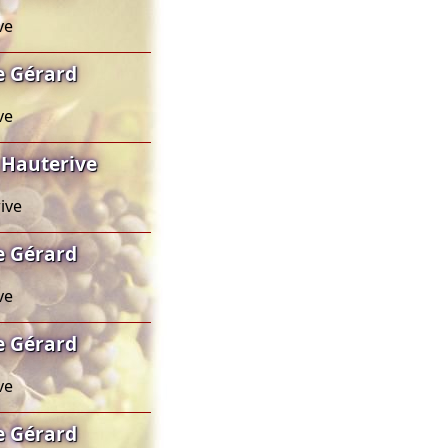
ve
e Gérard
ve
 Hauterive
ive
e Gérard
ve
e Gérard
ve
e Gérard