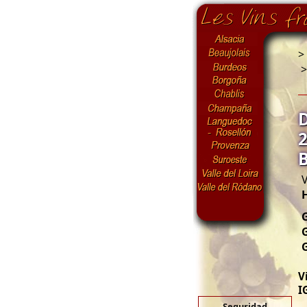
>
V
G
V
I
Seguridad