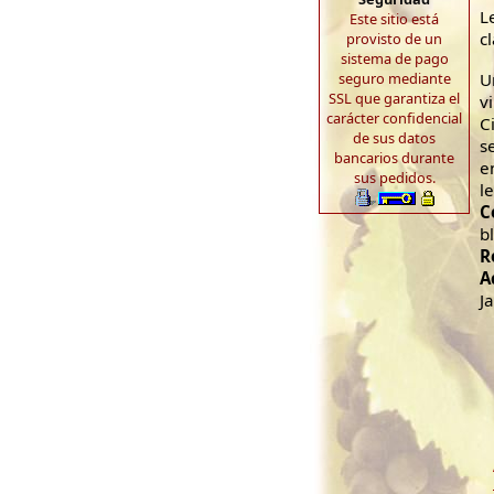
L
Este sitio está
cl
provisto de un
sistema de pago
seguro mediante
U
SSL que garantiza el
v
carácter confidencial
C
de sus datos
s
bancarios durante
e
sus pedidos.
l
C
b
R
A
J