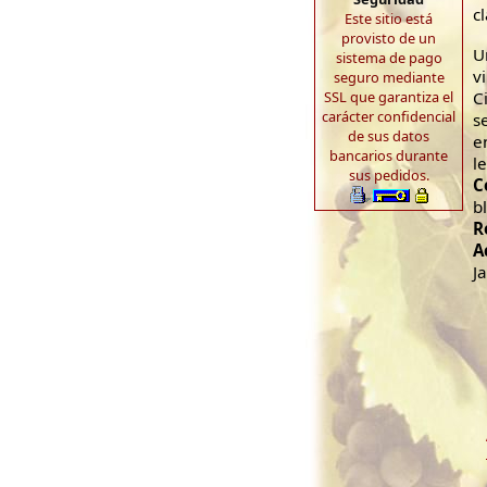
cl
Este sitio está
provisto de un
U
sistema de pago
v
seguro mediante
SSL que garantiza el
C
carácter confidencial
s
de sus datos
e
bancarios durante
l
sus pedidos.
C
b
R
A
J