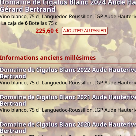
Domaine de Cigalus Blanc 2024 Aude Ha
Gérard Bertrand
Vino blanco, 75 cl, Languedoc-Roussillon, IGP Aude Hauteri
La caja de
6
Botellas 75 cl
225,60 €
AJOUTER AU PANIER
Informations anciens millésimes
Domaine de Cigalus Blanc 2022 Aude Hauteriv
Bertrand
Vino blanco, 75 cl, Languedoc-Roussillon, IGP Aude Hauteri
Domaine de Cigalus Blanc 2021 Aude Hauteriv
Bertrand
Vino blanco, 75 cl, Languedoc-Roussillon, IGP Aude Hauteri
Domaine de Cigalus Blanc 2020 Aude Hauteriv
Bertrand