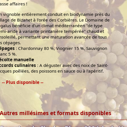
asse affaires !
n vignoble entièrement conduit en biodynamie près du
illage de Bizanet à l'orée des Corbières. Le Domaine de
igalus bénéficie d'un climat méditerranéen "de type
emi-aride à variante printanière tempérée" chaud et
nsoleillé, permettant une maturation avancée de tous
es cépages.
épages
: Chardonnay 80 %, Viognier 15 %, Sauvignon
lanc 5 %.
écolte manuelle
ccords culinaires
: A déguster avec des noix de Saint-
acques poêlées, des poissons en sauce ou à l'apéritif.
-- Plus disponible --
Autres millésimes et formats disponibles