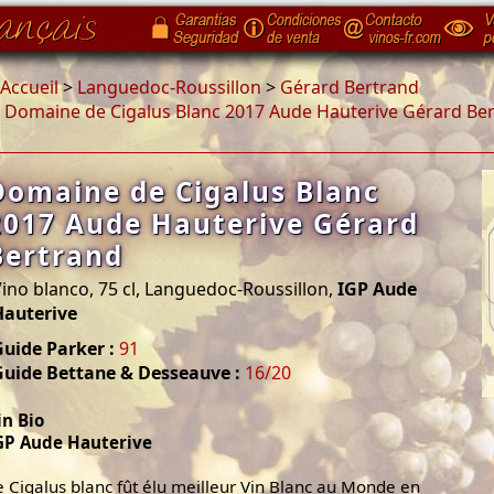
Accueil
>
Languedoc-Roussillon
>
Gérard Bertrand
>
Domaine de Cigalus Blanc 2017 Aude Hauterive Gérard Be
Domaine de Cigalus Blanc
2017 Aude Hauterive Gérard
Bertrand
ino blanco, 75 cl, Languedoc-Roussillon,
IGP Aude
Hauterive
uide Parker :
91
Guide Bettane & Desseauve :
16/20
in Bio
GP Aude Hauterive
e Cigalus blanc fût élu meilleur Vin Blanc au Monde en