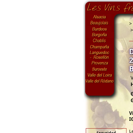
>
V
G
V
I
L
Seguridad