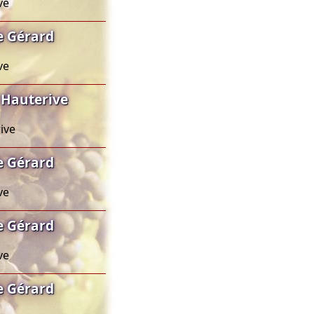
ve
e Gérard
ve
 Hauterive
ive
e Gérard
ve
e Gérard
ve
e Gérard