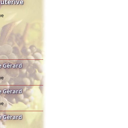
uterive
ve
e Gérard
ve
e Gérard
ve
e Gérard