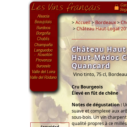
>
Accueil
>
Bordeaux
>
Ch
>
Château Haut-Logat 2
Château Haut
Haut-Médoc C
Quancard
Vino tinto, 75 cl, Bordea
Cru Bourgeois
Élevé en fût de chêne
Notes de dégustation :
Un
suave et complexe aux arôm
sous-bois. Un vin charpent
qualité propres à ce millé
Seguridad