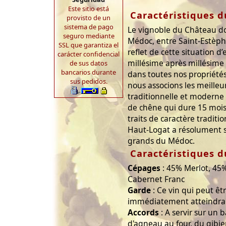
Este sitio está
Caractéristiques d
provisto de un
sistema de pago
Le vignoble du Château d
seguro mediante
Médoc, entre Saint-Estèphe 
SSL que garantiza el
reflet de cette situation d
carácter confidencial
millésime après millésime
de sus datos
bancarios durante
dans toutes nos propriét
sus pedidos.
nous associons les meilleu
traditionnelle et moderne 
de chêne qui dure 15 mois,
traits de caractère tradit
Haut-Logat a résolument s
grands du Médoc.
Caractéristiques d
Cépages
: 45% Merlot, 45
Cabernet Franc
Garde
: Ce vin qui peut ê
immédiatement atteindra 
Accords
: A servir sur un 
d'agneau au four, du gibier