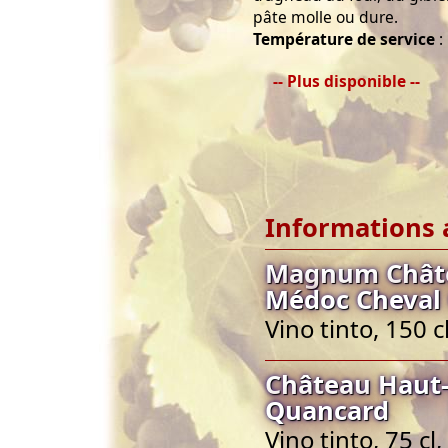
pâte molle ou dure.
Température de service
:
-- Plus disponible --
Informations 
Magnum Châte
Médoc Cheval
Vino tinto, 150
Château Haut-
Quancard
Vino tinto, 75 