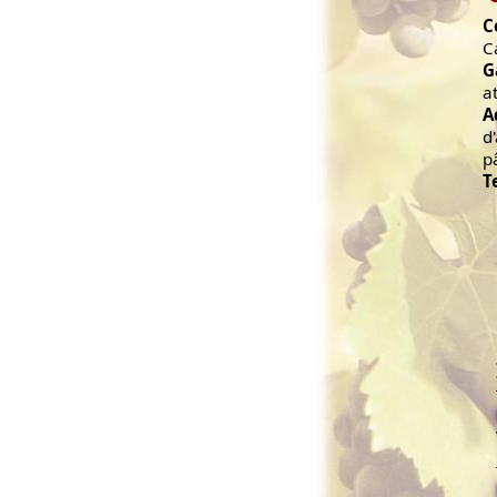
C
C
G
a
A
d
p
T