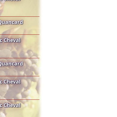
 Quancard
c Cheval
 Quancard
c Cheval
c Cheval