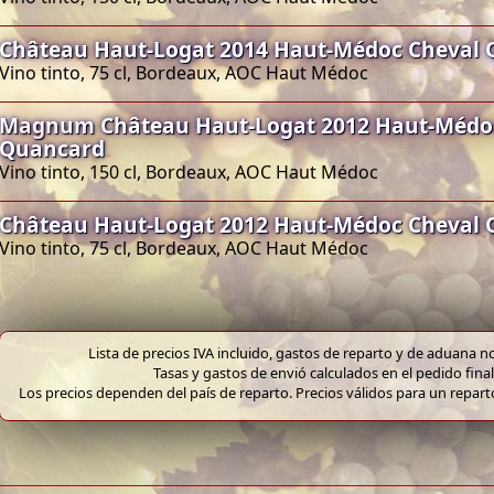
Château Haut-Logat 2014 Haut-Médoc Cheval
Vino tinto, 75 cl, Bordeaux, AOC Haut Médoc
Magnum Château Haut-Logat 2012 Haut-Médo
Quancard
Vino tinto, 150 cl, Bordeaux, AOC Haut Médoc
Château Haut-Logat 2012 Haut-Médoc Cheval
Vino tinto, 75 cl, Bordeaux, AOC Haut Médoc
Lista de precios IVA incluido, gastos de reparto y de aduana no
Tasas y gastos de envió calculados en el pedido final
Los precios dependen del país de reparto. Precios válidos para un repar