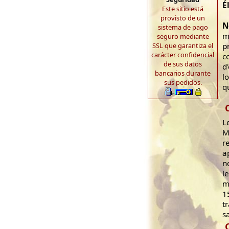
É
Este sitio está
provisto de un
N
sistema de pago
m
seguro mediante
p
SSL que garantiza el
carácter confidencial
c
de sus datos
d
bancarios durante
l
sus pedidos.
q
L
M
r
a
n
l
m
1
t
s