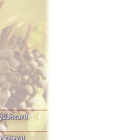
 Quancard
c Cheval