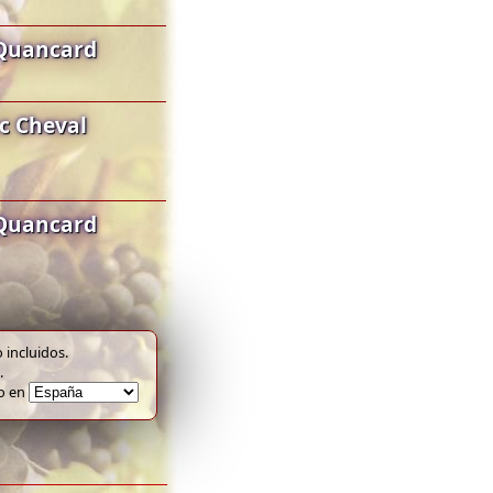
 Quancard
c Cheval
 Quancard
 incluidos.
.
to en