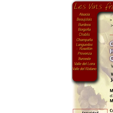
>
V
W
M
d
M
C
Seguridad