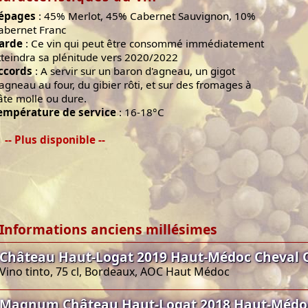
épages
: 45% Merlot, 45% Cabernet Sauvignon, 10%
abernet Franc
arde
: Ce vin qui peut être consommé immédiatement
tteindra sa plénitude vers 2020/2022
ccords
: A servir sur un baron d'agneau, un gigot
'agneau au four, du gibier rôti, et sur des fromages à
âte molle ou dure.
empérature de service
: 16-18°C
-- Plus disponible --
Informations anciens millésimes
Château Haut-Logat 2019 Haut-Médoc Cheval
Vino tinto, 75 cl, Bordeaux, AOC Haut Médoc
Magnum Château Haut-Logat 2018 Haut-Médo