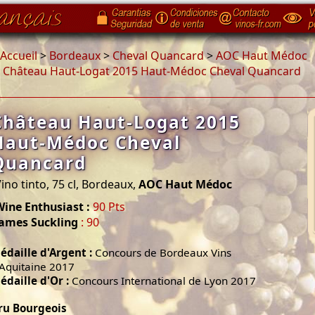
Accueil
>
Bordeaux
>
Cheval Quancard
>
AOC Haut Médoc
>
Château Haut-Logat 2015 Haut-Médoc Cheval Quancard
Château Haut-Logat 2015
Haut-Médoc Cheval
Quancard
ino tinto, 75 cl, Bordeaux,
AOC Haut Médoc
ine Enthusiast :
90 Pts
James Suckling
: 90
édaille d'Argent :
Concours de Bordeaux Vins
'Aquitaine 2017
édaille d'Or :
Concours International de Lyon 2017
ru Bourgeois