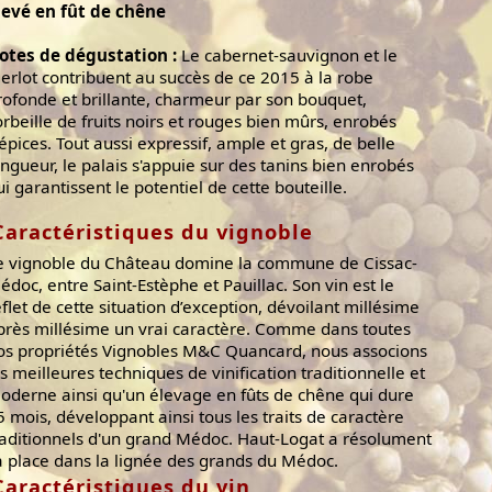
levé en fût de chêne
otes de dégustation :
Le cabernet-sauvignon et le
erlot contribuent au succès de ce 2015 à la robe
rofonde et brillante, charmeur par son bouquet,
orbeille de fruits noirs et rouges bien mûrs, enrobés
'épices. Tout aussi expressif, ample et gras, de belle
ongueur, le palais s'appuie sur des tanins bien enrobés
ui garantissent le potentiel de cette bouteille.
Caractéristiques du vignoble
e vignoble du Château domine la commune de Cissac-
édoc, entre Saint-Estèphe et Pauillac. Son vin est le
eflet de cette situation d’exception, dévoilant millésime
près millésime un vrai caractère. Comme dans toutes
os propriétés Vignobles M&C Quancard, nous associons
es meilleures techniques de vinification traditionnelle et
oderne ainsi qu'un élevage en fûts de chêne qui dure
5 mois, développant ainsi tous les traits de caractère
raditionnels d'un grand Médoc. Haut-Logat a résolument
a place dans la lignée des grands du Médoc.
Caractéristiques du vin