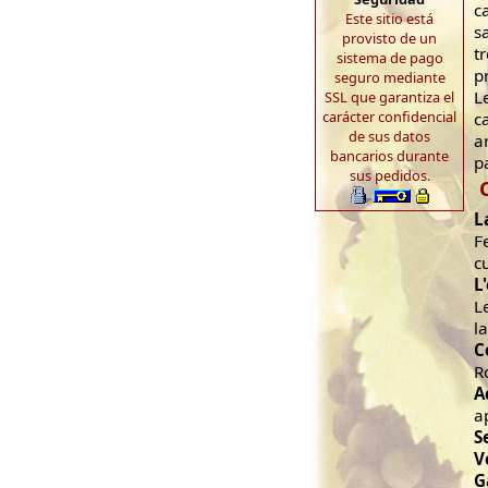
c
Este sitio está
s
provisto de un
t
sistema de pago
p
seguro mediante
L
SSL que garantiza el
carácter confidencial
c
de sus datos
a
bancarios durante
p
sus pedidos.
L
F
c
L
L
l
C
R
A
ap
S
V
G