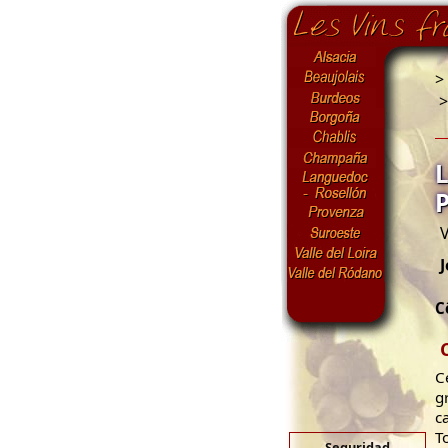
>
V
C
C
g
c
T
Seguridad