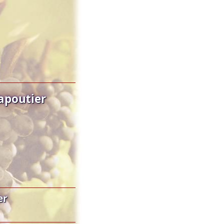
apoutier
er