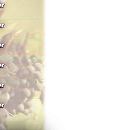
er
er
er
er
er
er