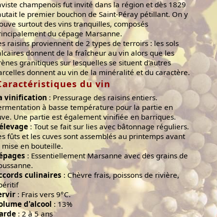
aviste champenois fut invité dans la région et dès 1829
autait le premier bouchon de Saint-Péray pétillant. On y
rouve surtout des vins tranquilles, composés
rincipalement du cépage Marsanne.
es raisins proviennent de 2 types de terroirs : les sols
alcaires donnent de la fraîcheur au vin alors que les
rènes granitiques sur lesquelles se situent d'autres
arcelles donnent au vin de la minéralité et du caractère.
Caractéristiques du vin
a vinification
: Pressurage des raisins entiers.
ermentation à basse température pour la partie en
uve. Une partie est également vinifiée en barriques.
'élevage
: Tout se fait sur lies avec bâtonnage réguliers.
es fûts et les cuves sont assemblés au printemps avant
a mise en bouteille.
épages
: Essentiellement Marsanne avec des grains de
oussanne.
ccords culinaires
: Chèvre frais, poissons de rivière,
éritif
ervir
: Frais vers 9°C.
olume d'alcool
: 13%
arde
: 2 à 5 ans