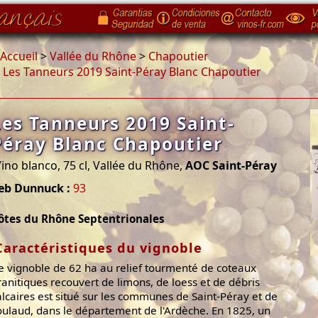
Accueil
>
Vallée du Rhône
>
Chapoutier
>
Les Tanneurs 2019 Saint-Péray Blanc Chapoutier
Les Tanneurs 2019 Saint-
Péray Blanc Chapoutier
ino blanco, 75 cl, Vallée du Rhône,
AOC Saint-Péray
Jeb Dunnuck :
93
ôtes du Rhône Septentrionales
Caractéristiques du vignoble
e vignoble de 62 ha au relief tourmenté de coteaux
ranitiques recouvert de limons, de loess et de débris
alcaires est situé sur les communes de Saint-Péray et de
oulaud, dans le département de l'Ardèche. En 1825, un