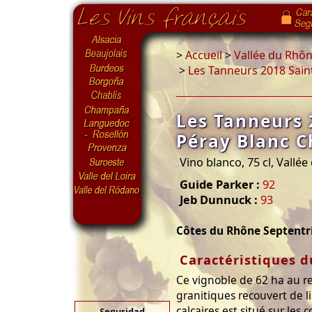
>
Accueil
>
Vallée du Rhô
>
Les Tanneurs 2018 Sain
Les Tanneurs 
Péray Blanc C
Vino blanco, 75 cl, Vallé
Guide Parker :
92
Jeb Dunnuck :
93
Côtes du Rhône Septentr
Caractéristiques d
Ce vignoble de 62 ha au r
granitiques recouvert de l
calcaires est situé sur le
Seguridad