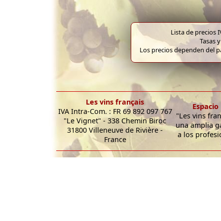
Lista de precios 
Tasas y
Los precios dependen del pa
Les vins français
Espacio 
IVA Intra-Com. : FR 69 892 097 767
"Les vins fra
"Le Vignet" - 338 Chemin Biroc
una amplia g
31800 Villeneuve de Rivière -
a los profesi
France