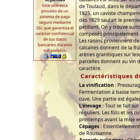
Este sitio está
de Toulaud, dans le dépar
provisto de un
1825, un caviste champenoi
sistema de pago
dès 1829 sautait le premi
seguro mediante
pétillant. On y trouve surt
SSL que garantiza el
composés principalement
carácter confidencial
de sus datos
Les raisins proviennent de 2
bancarios durante
calcaires donnent de la fra
sus pedidos.
arènes granitiques sur lesq
parcelles donnent au vin d
caractère.
Caractéristiques d
La vinification
: Pressurag
Fermentation à basse temp
cuve. Une partie est égale
L'élevage
: Tout se fait su
réguliers. Les fûts et les 
printemps avant la mise en
Cépages
: Essentiellemen
de Roussanne.