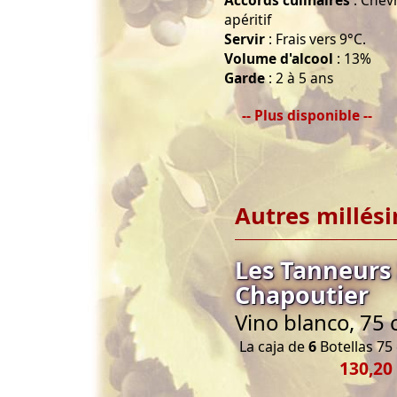
Accords culinaires
: Chèvr
apéritif
Servir
: Frais vers 9°C.
Volume d'alcool
: 13%
Garde
: 2 à 5 ans
-- Plus disponible --
Autres millés
Les Tanneurs 
Chapoutier
Vino blanco, 75 
La caja de
6
Botellas 75 
130,20