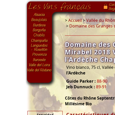
>
Accueil
>
Vallée du Rhô
>
Domaine des Granges de
Domaine des 
Mirabel 2018 
l'Ardèche Cha
Vino blanco, 75 cl, Vallé
l'Ardèche
Guide Parker :
88-90
Jeb Dunnuck :
89-91
Côtes du Rhône Septentr
Millésime Bio
Caractéristiques d
Seguridad