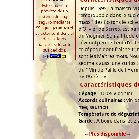
Este sitio está
Depuis 1995, la maison M.C
provisto de un
remarquable dans le sud d
sistema de pago
massif des Coirons le sol v
seguro mediante
SSL que garantiza el
d'Olivier de Serres, est pa
carácter confidencial
du Viognier. Son altitude 
de sus datos
cévenol permettent d'obte
bancarios durante
ce cépage dont fraîcheur, 
sus pedidos.
sont les Maîtres mots. Nou
sec mais aussi une curiosi
du " Vin de Paille de l'Her
de l'Ardèche.
Caractéristiques d
Cépage
: 100% Viognier
Accords culinaires
: vin d
mer, saumon.
Température de dégusta
Garde
: A boire dans les 2
-- Plus disponible --