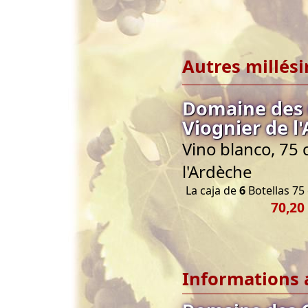
Autres millés
Domaine des 
Viognier de l
Vino blanco, 75 
l'Ardèche
La caja de
6
Botellas 75 
70,20
Informations 