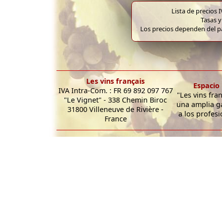
Lista de precios 
Tasas y
Los precios dependen del pa
Les vins français
Espacio 
IVA Intra-Com. : FR 69 892 097 767
"Les vins fra
"Le Vignet" - 338 Chemin Biroc
una amplia g
31800 Villeneuve de Rivière -
a los profesi
France